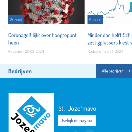
Gezond
Gezond
,
Coronagolf lijkt over hoogtepunt
Minder dan helft Sc
heen
zestigplussers kiest 
Redactie - 20-08-2024
Redactie - 26-01-2024
Bedrijven
Alle bedrijven
St.-Jozefmavo
Bekijk de pagina