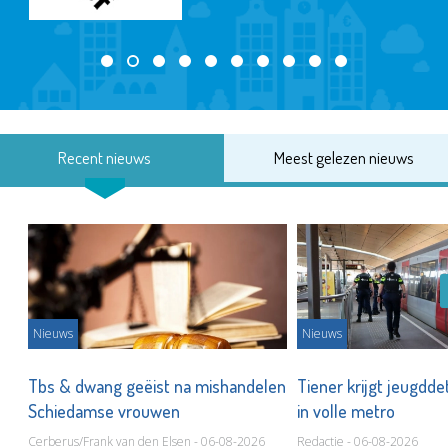
Recent nieuws
Meest gelezen nieuws
Nieuws
Nieuws
Tbs & dwang geëist na mishandelen
Tiener krijgt jeugdde
Schiedamse vrouwen
in volle metro
Cerberus/Frank van den Elsen - 06-08-2026
Redactie - 06-08-2026