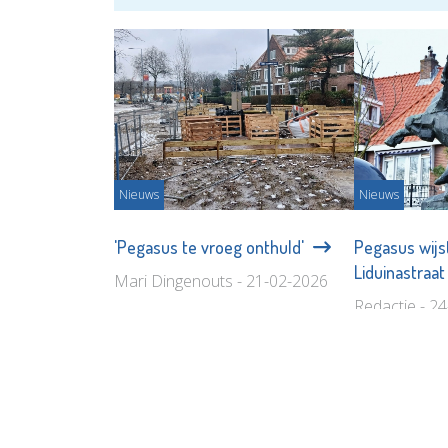
Nieuws
Nieuws
'Pegasus te vroeg onthuld'
Pegasus wijs
Liduinastraa
Mari Dingenouts - 21-02-2026
Redactie - 2