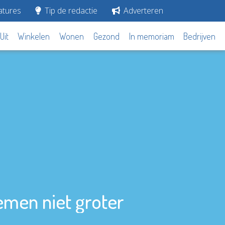
tures
Tip de redactie
Adverteren
Uit
Winkelen
Wonen
Gezond
In memoriam
Bedrijven
emen niet groter