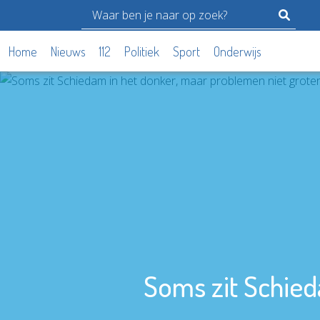
Home
Nieuws
112
Politiek
Sport
Onderwijs
Soms zit Schied