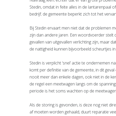
Navraag leert echter dat er van grote problem
Stedin, omdat in feite alles in de lantarenpaal 
bedrijf; de gemeente beperkt zich tot het verv
Bij Stedin ervaart men niet dat de problemen me
zijn dan andere jaren. Een woordvoerder stelt d
gevallen van uitgevallen verlichting zijn, maar 
de nattigheid kunnen bijvoorbeeld scheurtjes in
Stedin is verplicht ‘snel’ actie te ondernemen n
komt per definitie van de gemeente, in dit geval 
nooit meer dan enkele dagen, ook niet in de ke
de regel een meetwagen langs om de spanning o
periode is het soms wachten op de meetwagen
Als de storing is gevonden, is deze nog niet di
af moeten worden gehaald, duurt reparatie ve