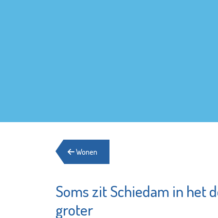
Wonen
Soms zit Schiedam in het 
Stadsgehoorzaal
Naut
Vlaardingen
groter
Bekijk d