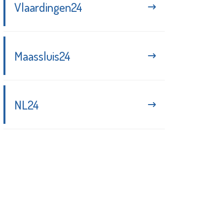
Vlaardingen24
Maassluis24
NL24
Blijf up-to-date