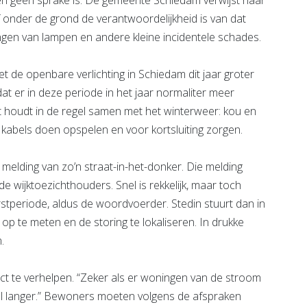
en geen sprake is. De gemeente Schiedam verwijst naar
of onder de grond de verantwoordelijkheid is van dat
angen van lampen en andere kleine incidentele schades.
t de openbare verlichting in Schiedam dit jaar groter
at er in deze periode in het jaar normaliter meer
dat houdt in de regel samen met het winterweer: kou en
 kabels doen opspelen en voor kortsluiting zorgen.
a melding van zo’n straat-in-het-donker. Die melding
de wijktoezichthouders. Snel is rekkelijk, maar toch
rstperiode, aldus de woordvoerder. Stedin stuurt dan in
p te meten en de storing te lokaliseren. In drukke
.
rect te verhelpen. “Zeker als er woningen van de stroom
el langer.” Bewoners moeten volgens de afspraken