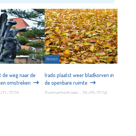
Wonen
t de weg naar de
Irado plaatst weer bladkorven in
t en omstreken
de openbare ruimte
4-01-2026
Partnerbijdrage - 26-09-2024