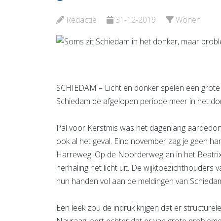
Bekijk de pagina
Redactie
31-12-2019
Wonen
SCHIEDAM – Licht en donker spelen een grote ro
Schiedam de afgelopen periode meer in het do
Pal voor Kerstmis was het dagenlang aardedon
ook al het geval. Eind november zag je geen ha
Harreweg. Op de Noorderweg en in het Beatrixp
herhaling het licht uit. De wijktoezichthouder
hun handen vol aan de meldingen van Schieda
Een leek zou de indruk krijgen dat er structurel