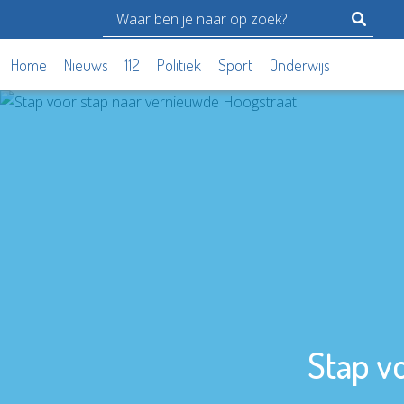
Home
Nieuws
112
Politiek
Sport
Onderwijs
Stap v