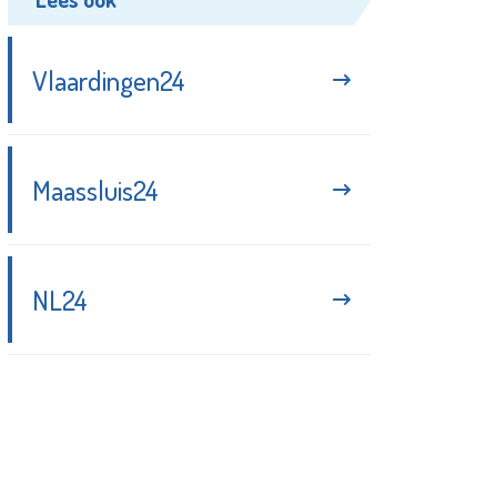
Vlaardingen24
Maassluis24
NL24
Blijf up-to-date