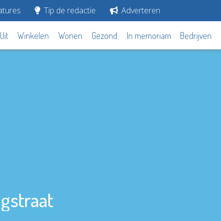
tures
Tip de redactie
Adverteren
Uit
Winkelen
Wonen
Gezond
In memoriam
Bedrijven
gstraat