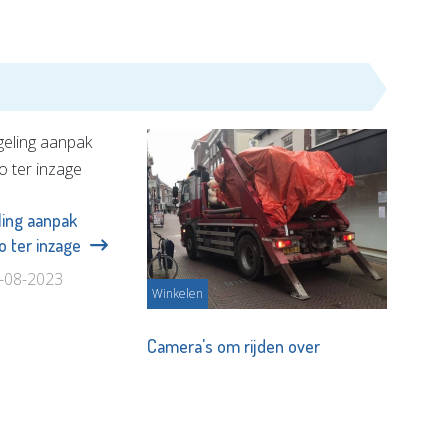
ling aanpak
o ter inzage
5-08-2023
Winkelen
Camera's om rijden over
Hoogstraat te bannen
Redactie - 15-12-2022