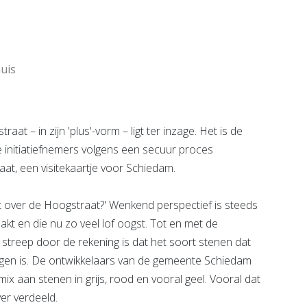
Bekijk de pagina
e pagina
uis
t – in zijn 'plus'-vorm – ligt ter inzage. Het is de
e initiatiefnemers volgens een secuur proces
at, een visitekaartje voor Schiedam.
at over de Hoogstraat?' Wenkend perspectief is steeds
kt en die nu zo veel lof oogst. Tot en met de
n streep door de rekening is dat het soort stenen dat
ijgen is. De ontwikkelaars van de gemeente Schiedam
x aan stenen in grijs, rood en vooral geel. Vooral dat
ver verdeeld.