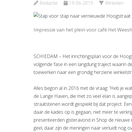
Bekijk de pagina
Redactie
19-06-2019
Winkelen
Bekijk d
Impressie van het plein voor café Het Weesh
SCHIEDAM – Het inrichtingsplan voor de Hoogstraa
volgende fase in een langdurig traject waarin d
toewerken naar een grondig herziene winkelstra
Alles begon al in 2016 met de vraag: 'Heb je w
de Lange Haven, die met zo veel elan is aangepa
straatstenen wordt gespiekt bij dat project. Ee
daar de kades op is gegaan, niet meer te verkr
presenteerden gisteravond in Shop de nieuwe mi
geel, daar zijn de meningen naar verluidt nog o