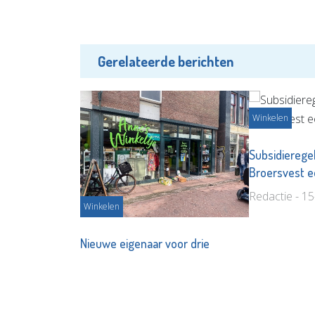
Gerelateerde berichten
Winkelen
Subsidierege
Broersvest e
Redactie - 1
Winkelen
Nieuwe eigenaar voor drie
winkelpanden Hoogstraat
Redactie - 19-11-2025