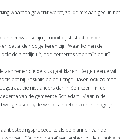
king waaraan gewerkt wordt, zal de mix aan geel in het
mmer waarschijnlijk nooit bij stilstaat, die de
en dat al de nodige keren zijn. Waar komen de
kt de zichtlijn uit, hoe het terras voor mijn deur?
 aannemer die de klus gaat klaren. De gemeente wil
, zoals dat bij Boskalis op de Lange Haven ook zo mooi
Hoogstraat die niet anders dan in één keer – in de
 Medema van de gemeente Schiedam. Maar in de
d wel gefaseerd; de winkels moeten zo kort mogelijk
de aanbestedingsprocedure, als de plannen van de
lijk worden. Die loopt vanaf september tot de gunning in