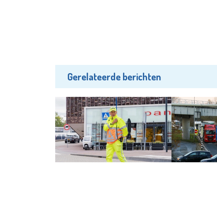
Gerelateerde berichten
Wonen
Nieuws
Slim verkeer: hoe Schiedam veilig
'Verkeersinfa
en bereikbaar blijft
Rotterdamse