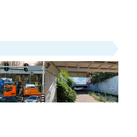
Nieuws
rct dreigt voor
Horvathweg vier weken dicht
 regio'
voor werk