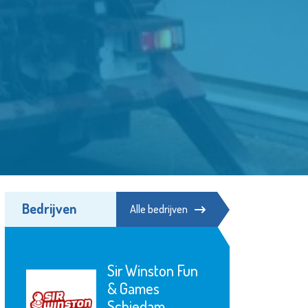
Bedrijven
Alle bedrijven
n
Poppodium De
Kroepoekfabriek