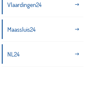
Vlaardingen24
Maassluis24
NL24
Blijf up-to-date