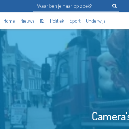
Home
Nieuws
112
Politiek
Sport
Onderwijs
Camera's