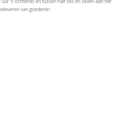
 uur 's ochtends en tussen half zes en zeven aan het
toeleveren van goederen.