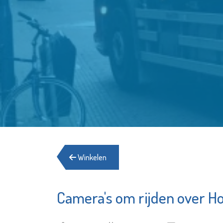
Winkelen
Camera's om rijden over H
Bibliotheek
S
Schiedam