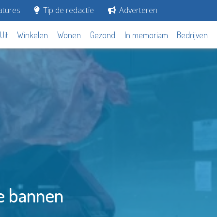
tures
Tip de redactie
Adverteren
Uit
Winkelen
Wonen
Gezond
In memoriam
Bedrijven
te bannen