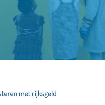
teren met rijksgeld
raktijk
Bibliotheek
Schiedam
unde