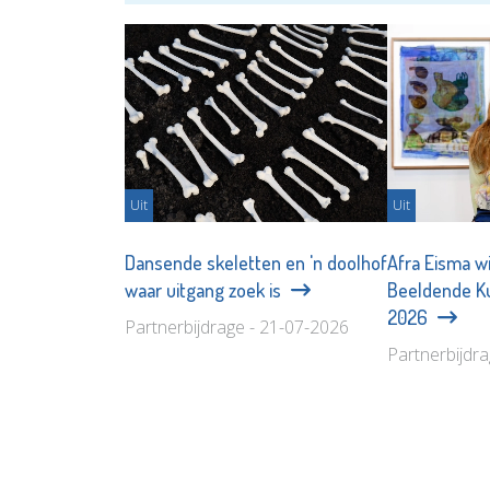
Uit
Uit
Dansende skeletten en 'n doolhof
Afra Eisma w
waar uitgang zoek is
Beeldende Ku
2026
Partnerbijdrage - 21-07-2026
Partnerbijdr