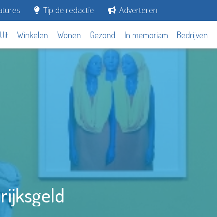
tures
Tip de redactie
Adverteren
Uit
Winkelen
Wonen
Gezond
In memoriam
Bedrijven
rijksgeld