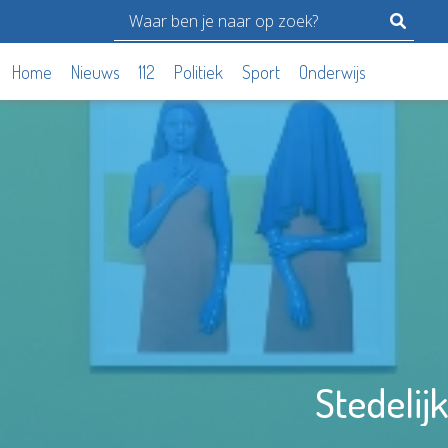
Home
Nieuws
112
Politiek
Sport
Onderwijs
Stedelij