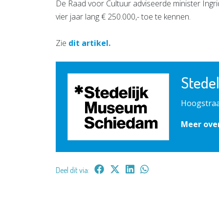
De Raad voor Cultuur adviseerde minister Ing
vier jaar lang € 250.000,- toe te kennen.
Zie
dit artikel.
Stede
Hoogstraa
Meer ove
Deel dit via: