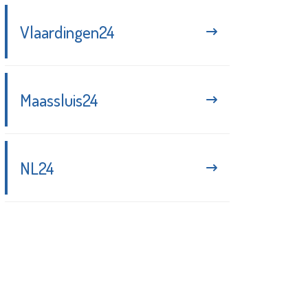
Vlaardingen24
Maassluis24
NL24
Blijf up-to-date