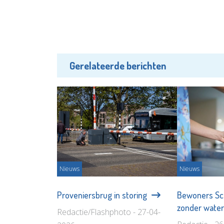
Gerelateerde berichten
Nieuws
Nieuws
Proveniersbrug in storing
Bewoners S
zonder wate
Redactie/Flashphoto - 27-04-