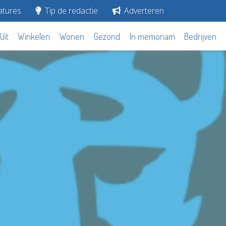
tures
Tip de redactie
Adverteren
Uit
Winkelen
Wonen
Gezond
In memoriam
Bedrijven