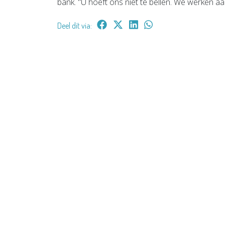
bank. "U hoeft ons niet te bellen. We werken aa
Deel dit via: