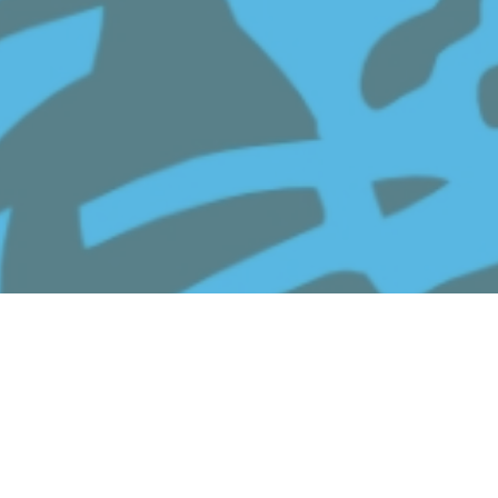
Franciscus
zefmavo
Bekijk de pagina