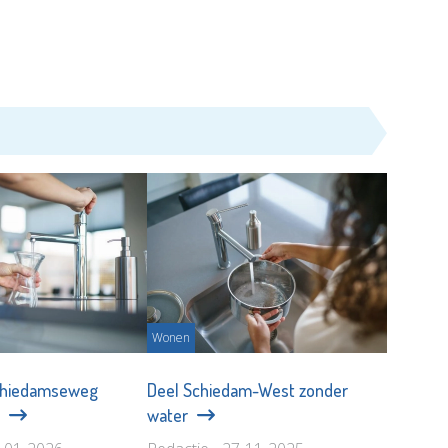
Wonen
chiedamseweg
Deel Schiedam-West zonder
r
water