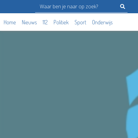
Home
Nieuws
112
Politiek
Sport
Onderwijs