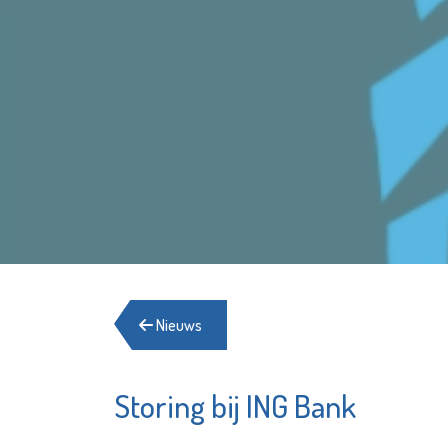
Nieuws
Storing bij ING Bank
Sir Winston Fun
St.-Jo
& Games