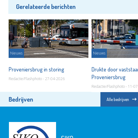
Gerelateerde berichten
Nieuws
Nieuws
Proveniersbrug in storing
Drukte door vaststa
Proveniersbrug
Redactie/Flashphoto - 27-04-2026
Redactie/Flashphoto - 11-0
Bedrijven
Alle bedrijven