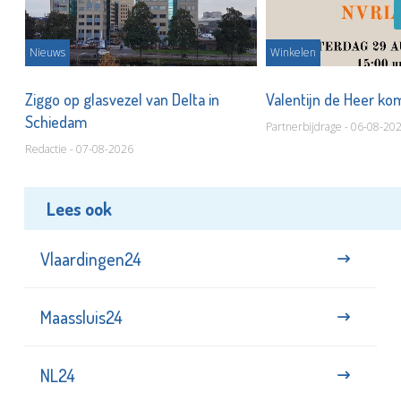
Nieuws
Winkelen
ot
Ziggo op glasvezel van Delta in
Valentijn de Heer ko
Schiedam
Partnerbijdrage - 06-08-20
Redactie - 07-08-2026
Lees ook
Vlaardingen24
Maassluis24
NL24