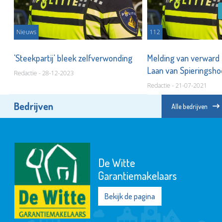
Nieuws
112
'Steekpartij' bleek zelfverwonding
Melding van verward
Laan van Spieringsh
Redactie - 28-12-2023
Redactie - 21-07-2021
Bedrijven
Alle bedrijven
De Witte
Garantiemakelaars
Bekijk de pagina