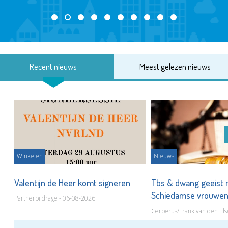
Recent nieuws
Meest gelezen nieuws
Winkelen
Nieuws
Valentijn de Heer komt signeren
Tbs & dwang geëist 
Schiedamse vrouwe
Partnerbijdrage - 06-08-2026
Cerberus/Frank van den Els