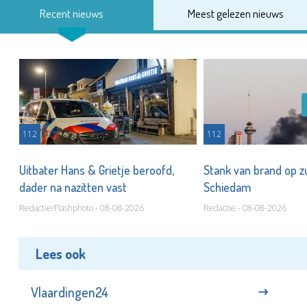
Recent nieuws
Meest gelezen nieuws
112
112
Uitbater Hans & Grietje beroofd,
Stank van brand op zu
dader na nazitten vast
Schiedam
Redactie/Flashphoto - 08-08-2026
Redactie - 08-08-2026
Lees ook
Vlaardingen24