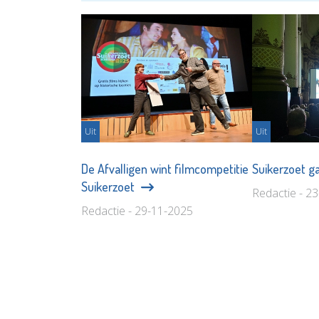
Uit
Uit
De Afvalligen wint filmcompetitie
Suikerzoet ga
Suikerzoet
Redactie - 2
Redactie - 29-11-2025