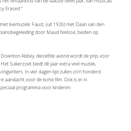
et filmaanbod van de laatste twee jaar, van musicals
Boy Erased."
et livemuziek: Faust, (uit 1926) met Daan van den
 pianobegeleiding door Maud Nelisse, beiden op
Downton Abbey; diezelfde avond wordt de prijs voor
. Het Suikerzoet biedt dit jaar extra veel muziek,
gwriters. In vier dagen tijd zullen zo'n honderd
ere aandacht voor de korte film. Ook is er in
peciaal programma voor kinderen.