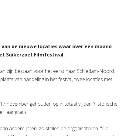
Waterweg-
e pagina
Noord
Bekijk de pagina
n van de nieuwe locaties waar over een maand
et Suikerzoet Filmfestival.
ar van zijn bestaan voor het eerst naar Schiedam-Noord.
plaats van handeling in het festval, twee locaties met
 17 november gehouden op in totaal vijftien 'historische
r jaar gratis.
 dan andere jaren, zo stellen de organisatoren. "De