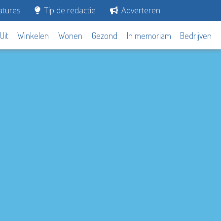
tures
Tip de redactie
Adverteren
Uit
Winkelen
Wonen
Gezond
In memoriam
Bedrijven