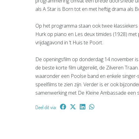
programmering omvat een brede doorsnede uit h
als A Star is Born tot en met heftig drama als 
Op het programma staan ook twee klassiekers m
Hurk op piano en Les deux timides (1928) met
vrijdagavond in ’t Huis te Poort.
De openingsfilm op donderdag 14 november is 
de beste korte film uitgereikt, de Zilveren Traan
waaronder een Poolse band en enkele singer-son
speelfilms te zien zijn. Verder is er ook bijzond
samenwerking met De Kleine Ambassade een s
Deel dit via: