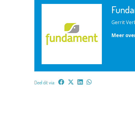
Funda
Gerrit Ve
Meer ove
Deel dit via: