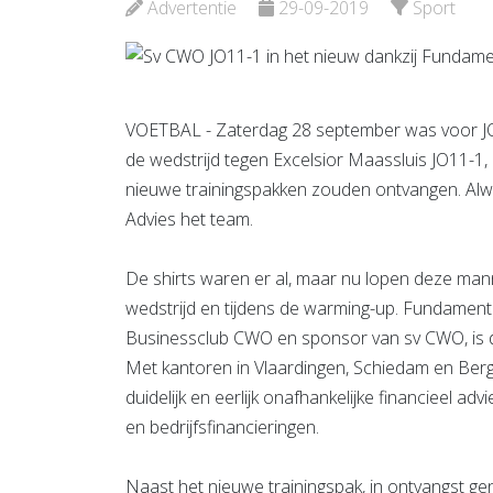
Bekijk d
Advertentie
29-09-2019
Sport
Bekijk de pagina
VOETBAL - Zaterdag 28 september was voor JO1
de wedstrijd tegen Excelsior Maassluis JO11-1
nieuwe trainingspakken zouden ontvangen. Alw
Advies het team.
De shirts waren er al, maar nu lopen deze man
wedstrijd en tijdens de warming-up. Fundament Ad
Businessclub CWO en sponsor van sv CWO, is de 
Met kantoren in Vlaardingen, Schiedam en Berg
duidelijk en eerlijk onafhankelijke financieel a
en bedrijfsfinancieringen.
Naast het nieuwe trainingspak, in ontvangst 