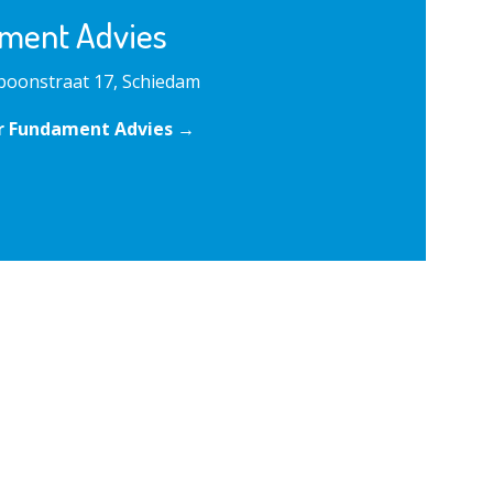
ment Advies
rboonstraat 17, Schiedam
r Fundament Advies →