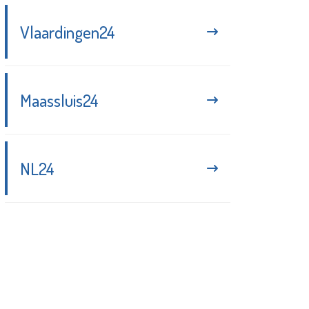
Vlaardingen24
Maassluis24
NL24
Blijf up-to-date