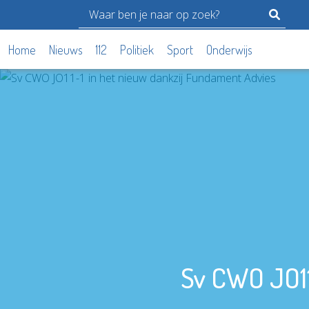
Home
Nieuws
112
Politiek
Sport
Onderwijs
Sv CWO JO11