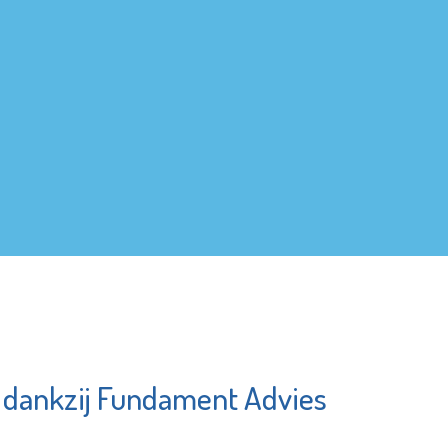
w dankzij Fundament Advies
tarissen
Argos Zorggroep