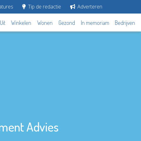
tures
Tip de redactie
Adverteren
Uit
Winkelen
Wonen
Gezond
In memoriam
Bedrijven
ament Advies