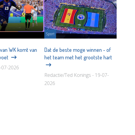
Sport
 van WK komt van
Dat de beste moge winnen - of
voet
het team met het grootste hart
7-07-2026
Redactie/Ted Konings - 19-07-
2026