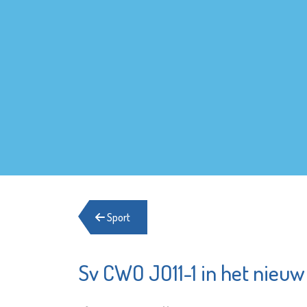
Sport
Sv CWO JO11-1 in het nieu
Lentiz Life
MAES no
College