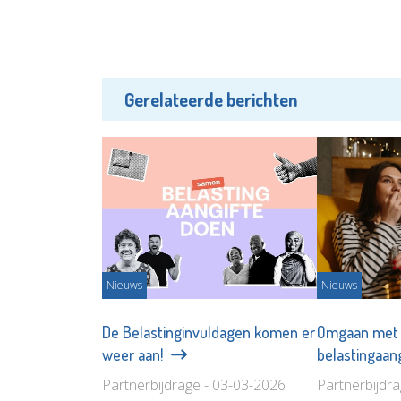
Gerelateerde berichten
Nieuws
Nieuws
De Belastinginvuldagen komen er
Omgaan met 
weer aan!
belastingaang
Partnerbijdrage - 03-03-2026
Partnerbijdr