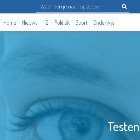
Home
Nieuws
112
Politiek
Sport
Onderwijs
Testen