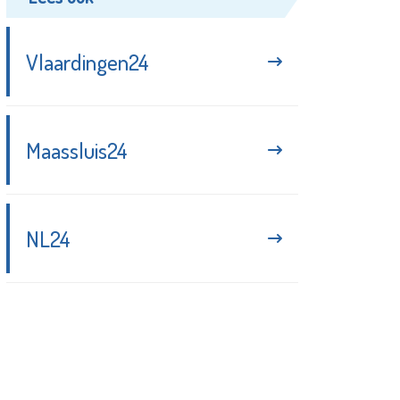
Vlaardingen24
Maassluis24
NL24
Blijf up-to-date