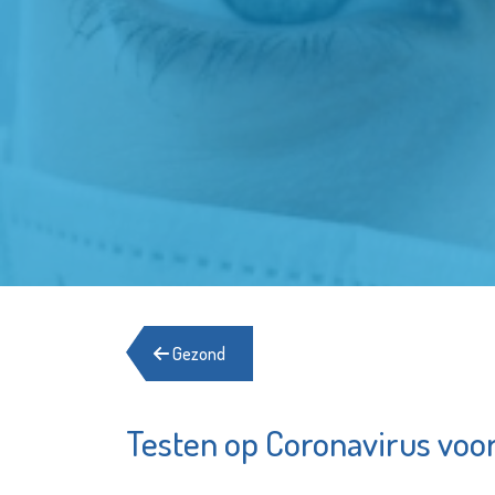
Gezond
Testen op Coronavirus voo
Schiedam
Open Ar
Waterklaar
Exchan