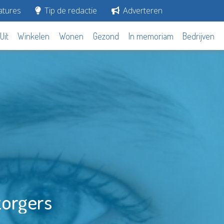
tures
Tip de redactie
Adverteren
Uit
Winkelen
Wonen
Gezond
In memoriam
Bedrijven
zorgers