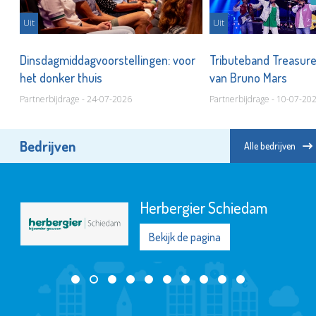
Uit
Uit
Dinsdagmiddagvoorstellingen: voor
Tributeband Treasur
het donker thuis
van Bruno Mars
Partnerbijdrage - 24-07-2026
Partnerbijdrage - 10-07-20
Bedrijven
Alle bedrijven
Herbergier Schiedam
Bekijk de pagina