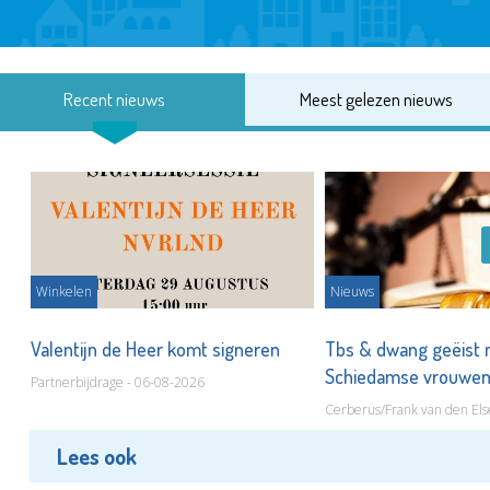
Recent nieuws
Meest gelezen nieuws
Winkelen
Nieuws
Valentijn de Heer komt signeren
Tbs & dwang geëist 
Schiedamse vrouwe
Partnerbijdrage - 06-08-2026
Cerberus/Frank van den Els
Lees ook