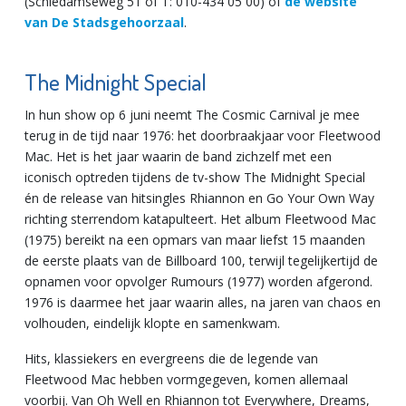
(Schiedamseweg 51 of T: 010-434 05 00) of
de website
van De Stadsgehoorzaal
.
The Midnight Special
In hun show op 6 juni neemt The Cosmic Carnival je mee
terug in de tijd naar 1976: het doorbraakjaar voor Fleetwood
Mac. Het is het jaar waarin de band zichzelf met een
iconisch optreden tijdens de tv-show The Midnight Special
én de release van hitsingles Rhiannon en Go Your Own Way
richting sterrendom katapulteert. Het album Fleetwood Mac
(1975) bereikt na een opmars van maar liefst 15 maanden
de eerste plaats van de Billboard 100, terwijl tegelijkertijd de
opnamen voor opvolger Rumours (1977) worden afgerond.
1976 is daarmee het jaar waarin alles, na jaren van chaos en
volhouden, eindelijk klopte en samenkwam.
Hits, klassiekers en evergreens die de legende van
Fleetwood Mac hebben vormgegeven, komen allemaal
voorbij. Van Oh Well en Rhiannon tot Everywhere, Dreams,