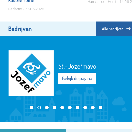
kasteelruïne
Han van der Horst - 14-06-
Redactie - 22-06-2026
Bedrijven
Alle bedrijven
Naut
Bekijk de pagina