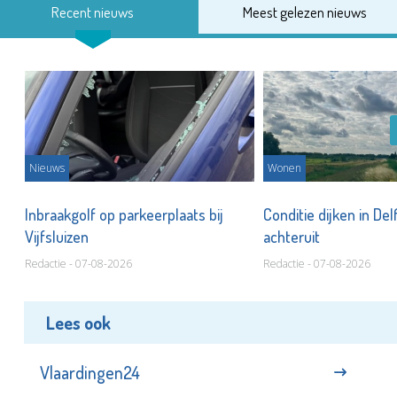
Recent nieuws
Meest gelezen nieuws
Nieuws
Wonen
Inbraakgolf op parkeerplaats bij
Conditie dijken in Del
Vijfsluizen
achteruit
Redactie - 07-08-2026
Redactie - 07-08-2026
Lees ook
Vlaardingen24