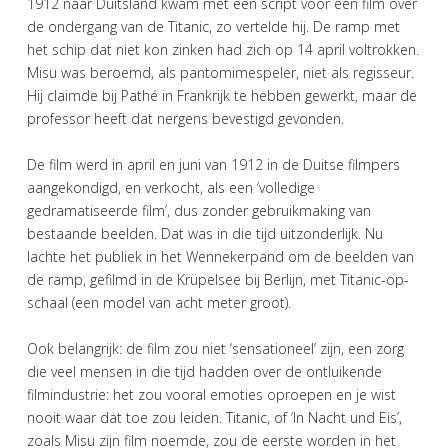
1912 naar Duitsland kwam met een script voor een film over
de ondergang van de Titanic, zo vertelde hij. De ramp met
het schip dat niet kon zinken had zich op 14 april voltrokken.
Misu was beroemd, als pantomimespeler, niet als regisseur.
Hij claimde bij Pathé in Frankrijk te hebben gewerkt, maar de
professor heeft dat nergens bevestigd gevonden.
De film werd in april en juni van 1912 in de Duitse filmpers
aangekondigd, en verkocht, als een ‘volledige
gedramatiseerde film’, dus zonder gebruikmaking van
bestaande beelden. Dat was in die tijd uitzonderlijk. Nu
lachte het publiek in het Wennekerpand om de beelden van
de ramp, gefilmd in de Krüpelsee bij Berlijn, met Titanic-op-
schaal (een model van acht meter groot).
Ook belangrijk: de film zou niet ‘sensationeel’ zijn, een zorg
die veel mensen in die tijd hadden over de ontluikende
filmindustrie: het zou vooral emoties oproepen en je wist
nooit waar dat toe zou leiden. Titanic, of ‘In Nacht und Eis’,
zoals Misu zijn film noemde, zou de eerste worden in het