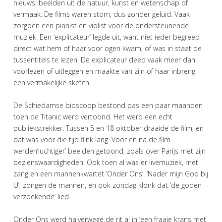
nieuws, beelden uit de natuur, kunst en wetenschap of
vermaak. De films waren stom, dus zonder geluid. Vaak
zorgden een pianist en violist voor de ondersteunende
muziek. Een ‘explicateur’ legde uit, want niet ieder begreep
direct wat hem of haar voor ogen kwam, of was in staat de
tussentitels te lezen. De explicateur deed vaak meer dan
voorlezen of uitleggen en maakte van zijn of haar inbreng
een vermakelijke sketch.
De Schiedamse bioscoop bestond pas een paar maanden
toen de Titanic werd vertoond. Het werd een echt
publiekstrekker. Tussen 5 en 18 oktober draaide de film, en
dat was voor die tijd flink lang. Voor en na de film
werden‘luchtiger’ beelden getoond, zoals over Parijs met zijn
bezienswaardigheden. Ook toen al was er livemuziek, met
zang en een mannenkwartet ‘Onder Ons’. ‘Nader mijn God bij
U’, zongen de mannen, en ook zondag klonk dat ‘de goden
verzoekende’ lied.
Onder Ons werd halverwege de rit al in ‘een fraaie krans met