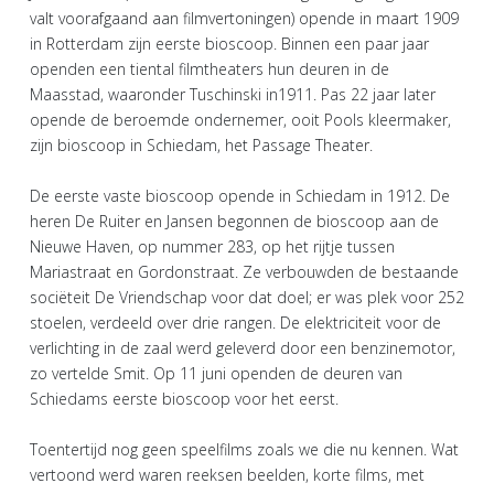
valt voorafgaand aan filmvertoningen) opende in maart 1909
in Rotterdam zijn eerste bioscoop. Binnen een paar jaar
openden een tiental filmtheaters hun deuren in de
Maasstad, waaronder Tuschinski in1911. Pas 22 jaar later
opende de beroemde ondernemer, ooit Pools kleermaker,
zijn bioscoop in Schiedam, het Passage Theater.
De eerste vaste bioscoop opende in Schiedam in 1912. De
heren De Ruiter en Jansen begonnen de bioscoop aan de
Nieuwe Haven, op nummer 283, op het rijtje tussen
Mariastraat en Gordonstraat. Ze verbouwden de bestaande
sociëteit De Vriendschap voor dat doel; er was plek voor 252
stoelen, verdeeld over drie rangen. De elektriciteit voor de
verlichting in de zaal werd geleverd door een benzinemotor,
zo vertelde Smit. Op 11 juni openden de deuren van
Schiedams eerste bioscoop voor het eerst.
Toentertijd nog geen speelfilms zoals we die nu kennen. Wat
vertoond werd waren reeksen beelden, korte films, met