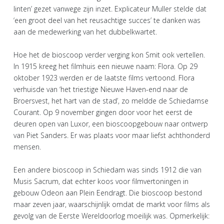
linten’ gezet vanwege zijn inzet. Explicateur Muller stelde dat
‘een groot deel van het reusachtige succes’ te danken was
aan de medewerking van het dubbelkwartet.
Hoe het de bioscoop verder verging kon Smit ook vertellen.
In 1915 kreeg het filmhuis een nieuwe naam: Flora. Op 29
oktober 1923 werden er de laatste films vertoond. Flora
verhuisde van ‘het triestige Nieuwe Haven-end naar de
Broersvest, het hart van de stad’, zo meldde de Schiedamse
Courant. Op 9 november gingen door voor het eerst de
deuren open van Luxor, een bioscoopgebouw naar ontwerp
van Piet Sanders. Er was plaats voor maar liefst achthonderd
mensen.
Een andere bioscoop in Schiedam was sinds 1912 die van
Musis Sacrum, dat echter koos voor filmvertoningen in
gebouw Odeon aan Plein Eendragt. Die bioscoop bestond
maar zeven jaar, waarschijnlijk omdat de markt voor films als
gevolg van de Eerste Wereldoorlog moeilijk was. Opmerkelijk: