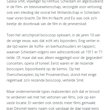
Saskia Smit, vrijwilliger bij Filmhuis Schiedam en afgestudeerd
in de Film- en televisiewetenschap, verzorgde voor vertoning
ook een inleiding die vooral het filmlandschap in Schiedam
naar voren bracht. De film Im Nacht und Eis was ook zo’n
beetje de doorbraak van de film in de jeneverstad.
Toen het verschijnsel bioscoop opkwam, in de jaren 10 van
de vorige eeuw, was dat echt iets bijzonders. Enig vertier in
die tijd waren de ‘koffie- en bierhuishouders en tappers’,
waarvan Schiedam volgens een adressenboek uit 1911 er 71
telde. Of, maar dat was alleen weggelegd voor de ‘gegoeden’:
concerten, opera of toneel. Eerst waren er de reizende
bioscopen, bijvoorbeeld op de kermis. Op het
Overschieseplein, bij het Proveniershuis, stond met enige
regelmaat zo’n reizende bioscoop, vertelde Smit.
Maar ondernemende types realiseerden zich dat er brood
te verdienen viel met het vertonen van films, ook op een
vaste locatie. Er werden ook steeds meer films gemaakt.
Jean Desmet (wiens naam ook vandaag de dag nogal eens