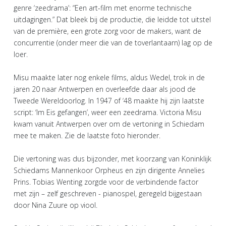
genre ‘zeedrama’: “Een art-film met enorme technische
uitdagingen.” Dat bleek bij de productie, die leidde tot uitstel
van de première, een grote zorg voor de makers, want de
concurrentie (onder meer die van de toverlantaarn) lag op de
loer.
Misu maakte later nog enkele films, aldus Wedel, trok in de
jaren 20 naar Antwerpen en overleefde daar als jood de
Tweede Wereldoorlog. In 1947 of ‘48 maakte hij zijn laatste
script: ‘Im Eis gefangen’, weer een zeedrama. Victoria Misu
kwam vanuit Antwerpen over om de vertoning in Schiedam
mee te maken. Zie de laatste foto hieronder.
Die vertoning was dus bijzonder, met koorzang van Koninklijk
Schiedams Mannenkoor Orpheus en zijn dirigente Annelies
Prins. Tobias Wenting zorgde voor de verbindende factor
met zijn – zelf geschreven - pianospel, geregeld bijgestaan
door Nina Zuure op viool.