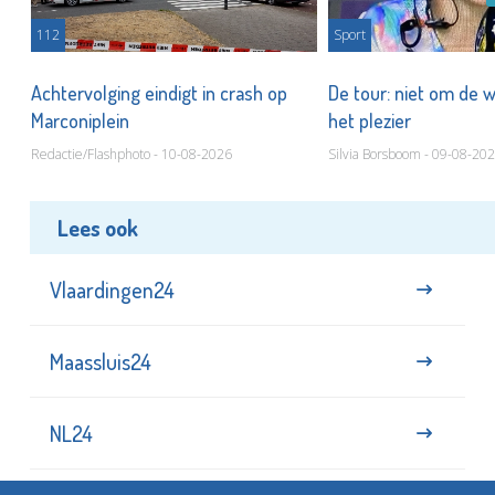
112
Sport
Achtervolging eindigt in crash op
De tour: niet om de 
Marconiplein
het plezier
Redactie/Flashphoto - 10-08-2026
Silvia Borsboom - 09-08-20
Lees ook
Vlaardingen24
Maassluis24
NL24