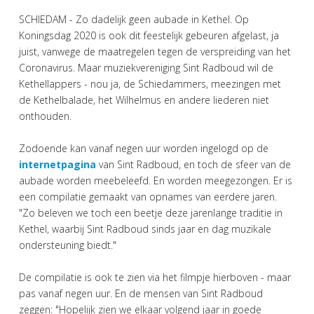
SCHIEDAM - Zo dadelijk geen aubade in Kethel. Op
Koningsdag 2020 is ook dit feestelijk gebeuren afgelast, ja
juist, vanwege de maatregelen tegen de verspreiding van het
Coronavirus. Maar muziekvereniging Sint Radboud wil de
Kethellappers - nou ja, de Schiedammers, meezingen met
de Kethelbalade, het Wilhelmus en andere liederen niet
onthouden.
Zodoende kan vanaf negen uur worden ingelogd op de
internetpagina
van Sint Radboud, en toch de sfeer van de
aubade worden meebeleefd. En worden meegezongen. Er is
een compilatie gemaakt van opnames van eerdere jaren.
"Zo beleven we toch een beetje deze jarenlange traditie in
Kethel, waarbij Sint Radboud sinds jaar en dag muzikale
ondersteuning biedt."
De compilatie is ook te zien via het filmpje hierboven - maar
pas vanaf negen uur. En de mensen van Sint Radboud
zeggen: "Hopelijk zien we elkaar volgend jaar in goede