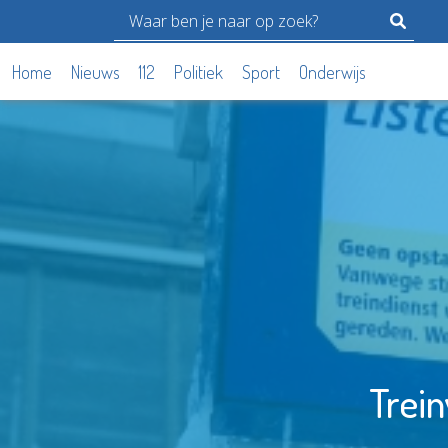
Home
Nieuws
112
Politiek
Sport
Onderwijs
Trei