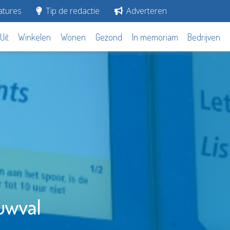
tures
Tip de redactie
Adverteren
Uit
Winkelen
Wonen
Gezond
In memoriam
Bedrijven
uwval