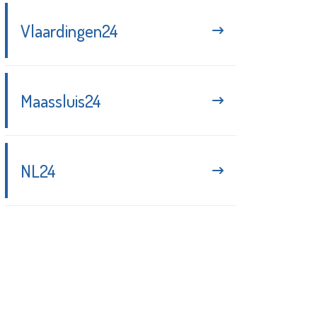
Vlaardingen24
Maassluis24
NL24
Blijf up-to-date