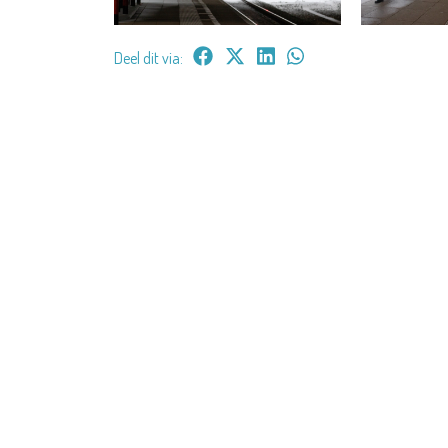
Deel dit via: