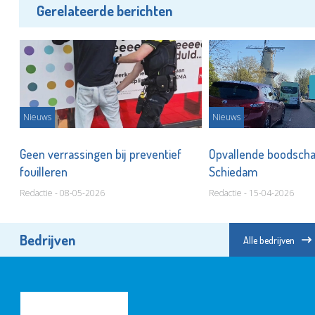
Gerelateerde berichten
Nieuws
Nieuws
Geen verrassingen bij preventief
Opvallende boodscha
fouilleren
Schiedam
Redactie - 08-05-2026
Redactie - 15-04-2026
Bedrijven
Alle bedrijven