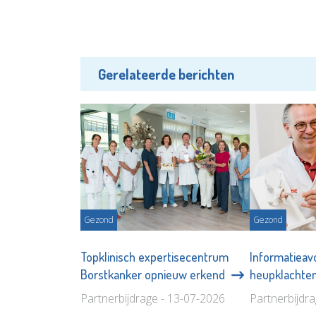
Gerelateerde berichten
Gezond
Gezond
Topklinisch expertisecentrum
Informatieav
Borstkanker opnieuw erkend
heupklachten
Partnerbijdrage - 13-07-2026
Partnerbijdr