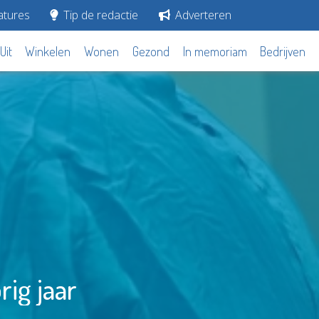
tures
Tip de redactie
Adverteren
Uit
Winkelen
Wonen
Gezond
In memoriam
Bedrijven
ig jaar