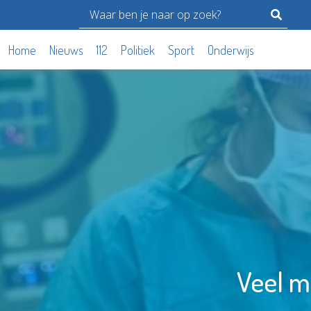
Home
Nieuws
112
Politiek
Sport
Onderwijs
Veel m