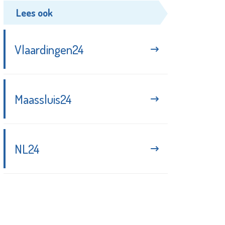
Lees ook
Vlaardingen24
Maassluis24
NL24
Blijf up-to-date