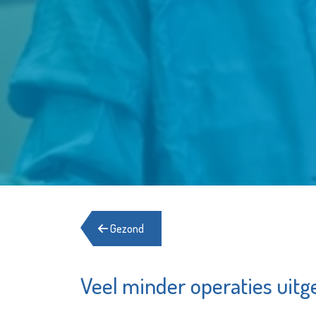
Gezond
Veel minder operaties uitg
Stedelijk
Francis
Museum
Bekijk d