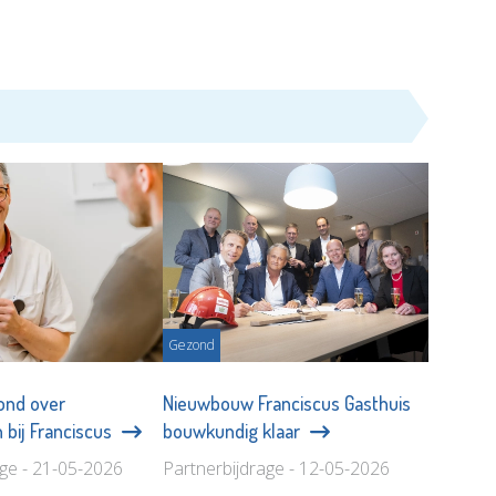
Gezond
ond over
Nieuwbouw Franciscus Gasthuis
 bij Franciscus
bouwkundig klaar
age - 21-05-2026
Partnerbijdrage - 12-05-2026