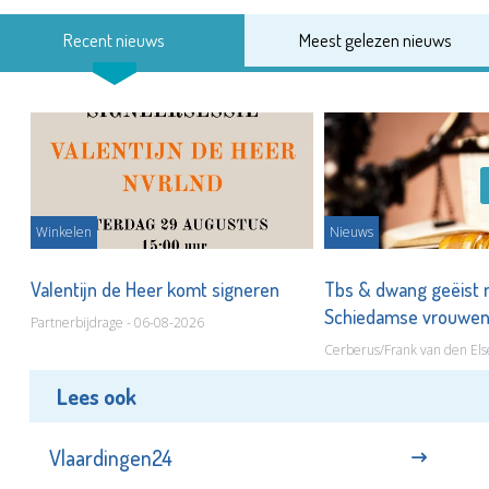
Recent nieuws
Meest gelezen nieuws
Winkelen
Nieuws
Valentijn de Heer komt signeren
Tbs & dwang geëist 
Schiedamse vrouwe
Partnerbijdrage - 06-08-2026
Cerberus/Frank van den Els
Lees ook
Vlaardingen24