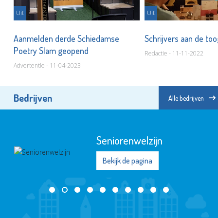
Uit
Uit
n
Aanmelden derde Schiedamse
Schrijvers aan de to
Poetry Slam geopend
Redactie - 11-11-2022
Advertentie - 11-04-2023
Bedrijven
Alle bedrijven
Seniorenwelzijn
Bekijk de pagina