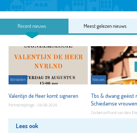
Recent nieuws
Meest gelezen nieuws
Winkelen
Nieuws
Valentijn de Heer komt signeren
Tbs & dwang geëist 
Schiedamse vrouwe
Partnerbijdrage - 06-08-2026
Cerberus/Frank van den Els
Lees ook