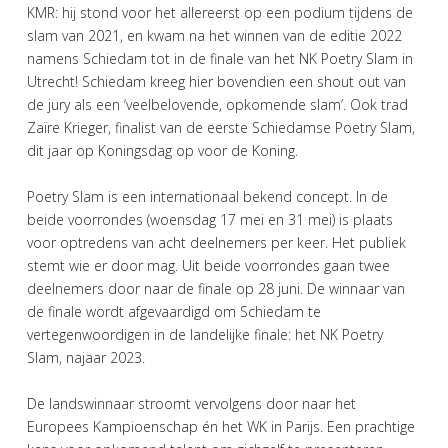
KMR: hij stond voor het allereerst op een podium tijdens de
slam van 2021, en kwam na het winnen van de editie 2022
namens Schiedam tot in de finale van het NK Poetry Slam in
Utrecht! Schiedam kreeg hier bovendien een shout out van
de jury als een ‘veelbelovende, opkomende slam’. Ook trad
Zaïre Krieger, finalist van de eerste Schiedamse Poetry Slam,
dit jaar op Koningsdag op voor de Koning.
Poetry Slam is een internationaal bekend concept. In de
beide voorrondes (woensdag 17 mei en 31 mei) is plaats
voor optredens van acht deelnemers per keer. Het publiek
stemt wie er door mag. Uit beide voorrondes gaan twee
deelnemers door naar de finale op 28 juni. De winnaar van
de finale wordt afgevaardigd om Schiedam te
vertegenwoordigen in de landelijke finale: het NK Poetry
Slam, najaar 2023.
De landswinnaar stroomt vervolgens door naar het
Europees Kampioenschap én het WK in Parijs. Een prachtige