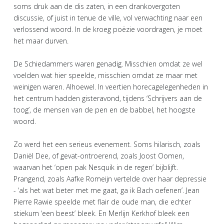
soms druk aan de dis zaten, in een drankovergoten
discussie, of juist in tenue de ville, vol verwachting naar een
verlossend woord. In de kroeg poëzie voordragen, je moet
het maar durven.
De Schiedammers waren genadig. Misschien omdat ze wel
voelden wat hier speelde, misschien omdat ze maar met
weinigen waren. Alhoewel. In veertien horecagelegenheden in
het centrum hadden gisteravond, tijdens ‘Schrijvers aan de
toog’, de mensen van de pen en de babbel, het hoogste
woord.
Zo werd het een serieus evenement. Soms hilarisch, zoals
Daniël Dee, of gevat-ontroerend, zoals Joost Oomen,
waarvan het ‘open pak Nesquik in de regen’ bijblijft.
Prangend, zoals Aafke Romeijn vertelde over haar depressie
- ‘als het wat beter met me gaat, ga ik Bach oefenen’. Jean
Pierre Rawie speelde met flair de oude man, die echter
stiekum ‘een beest’ bleek. En Merlijn Kerkhof bleek een