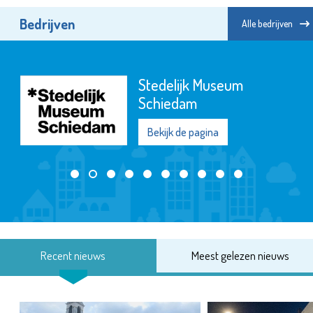
Bedrijven
Alle bedrijven
De Maatschappij
Departement Waterweg-
Noord
Bekijk de pagina
Recent nieuws
Meest gelezen nieuws