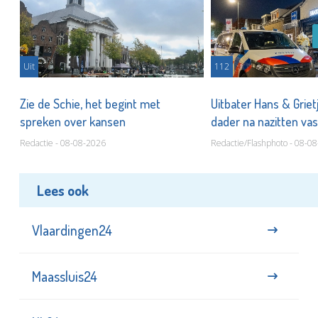
Uit
112
Zie de Schie, het begint met
Uitbater Hans & Griet
spreken over kansen
dader na nazitten va
Redactie - 08-08-2026
Redactie/Flashphoto - 08-0
Lees ook
Vlaardingen24
Maassluis24