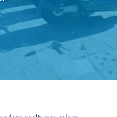
Matrice
De W