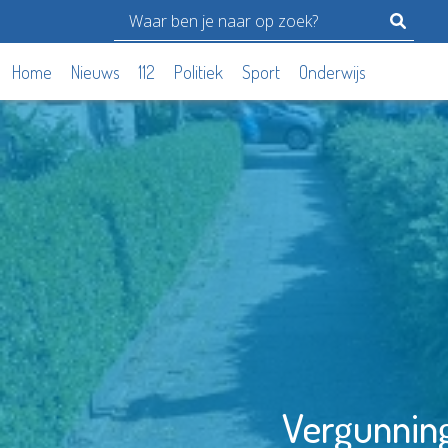
Home
Nieuws
112
Politiek
Sport
Onderwijs
Vergunning