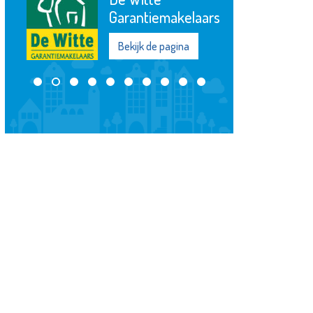
ntiemakelaars
Bekijk de pagina
ijk de pagina