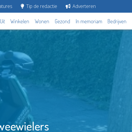
tures
Tip de redactie
Adverteren
Uit
Winkelen
Wonen
Gezond
In memoriam
Bedrijven
tweewielers