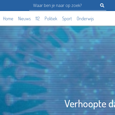
Home
Nieuws
112
Politiek
Sport
Onderwijs
Verhoopte da