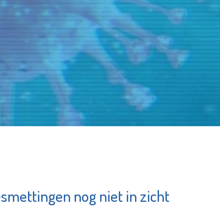
mettingen nog niet in zicht
sgehoorzaal
Pointer
rdingen