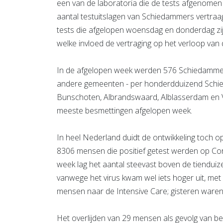
een van de laboratoria die de tests afgenomen 
aantal testuitslagen van Schiedammers vertr
tests die afgelopen woensdag en donderdag z
welke invloed de vertraging op het verloop van
In de afgelopen week werden 576 Schiedammers p
andere gemeenten - per honderdduizend Schi
Bunschoten, Albrandswaard, Alblasserdam en Vl
meeste besmettingen afgelopen week.
In heel Nederland duidt de ontwikkeling toch
8306 mensen die positief getest werden op Cor
week lag het aantal steevast boven de tiendu
vanwege het virus kwam wel iets hoger uit, me
mensen naar de Intensive Care; gisteren waren 
Het overlijden van 29 mensen als gevolg van 