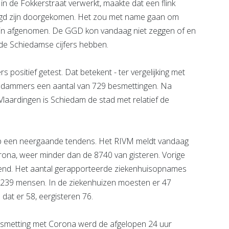
in de Fokkerstraat verwerkt, maakte dat een flink
aagd zijn doorgekomen. Het zou met name gaan om
ijn afgenomen. De GGD kon vandaag niet zeggen of en
 de Schiedamse cijfers hebben.
ositief getest. Dat betekent - ter vergelijking met
edammers een aantal van 729 besmettingen. Na
aardingen is Schiedam de stad met relatief de
 op een neergaande tendens. Het RIVM meldt vandaag
ona, weer minder dan de 8740 van gisteren. Vorige
izend. Het aantal gerapporteerde ziekenhuisopnames
t 239 mensen. In de ziekenhuizen moesten er 47
dat er 58, eergisteren 76.
besmetting met Corona werd de afgelopen 24 uur