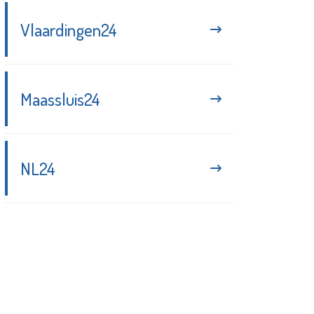
Vlaardingen24
Maassluis24
NL24
Blijf up-to-date