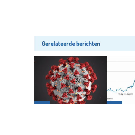
Gerelateerde berichten
Gezond
Gezond
Coronagolf lijkt over hoogtepunt
Minder dan h
heen
zestigplusser