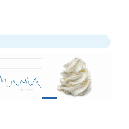
Nieuws
elft Schiedamse
'Gebakjesboete' hoeft niet
s kiest voor
betaald, geld naar Voedselbank