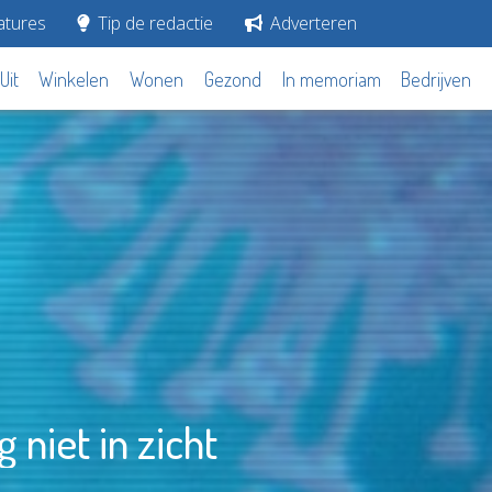
tures
Tip de redactie
Adverteren
Uit
Winkelen
Wonen
Gezond
In memoriam
Bedrijven
niet in zicht