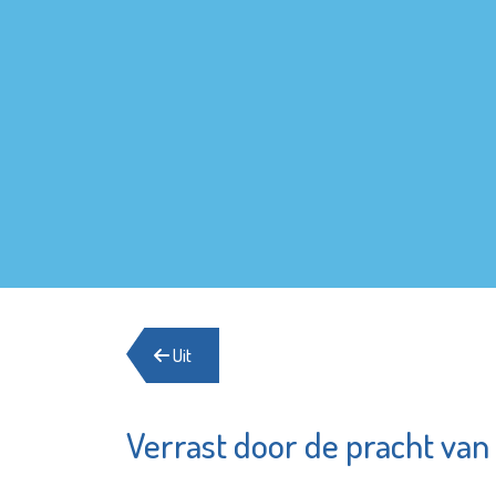
Uit
Verrast door de pracht van
Schied
Pointer
Waterkl