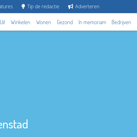
tures
Tip de redactie
Adverteren
Uit
Winkelen
Wonen
Gezond
In memoriam
Bedrijven
enstad