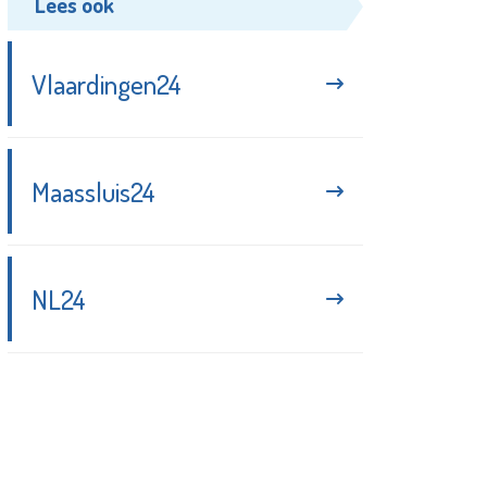
Lees ook
Vlaardingen24
Maassluis24
NL24
Blijf up-to-date