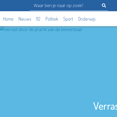
Home
Nieuws
112
Politiek
Sport
Onderwijs
Verra