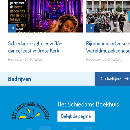
Uit
Uit
Schiedam krijgt nieuw 35+-
Rijnmondband zesde
dancefeest in Grote Kerk
Wereldmuziekconco
Redactie - 31-07-2026
Redactie - 20-07-2026
Bedrijven
Alle bedrijven
Stedelijk Museum
Schiedam
Bekijk de pagina