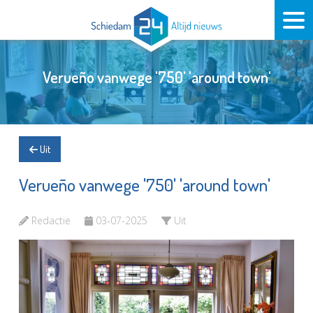
Verueño vanwege '750' 'around town'
Uit
Verueño vanwege '750' 'around town'
Redactie
03-07-2025
Uit