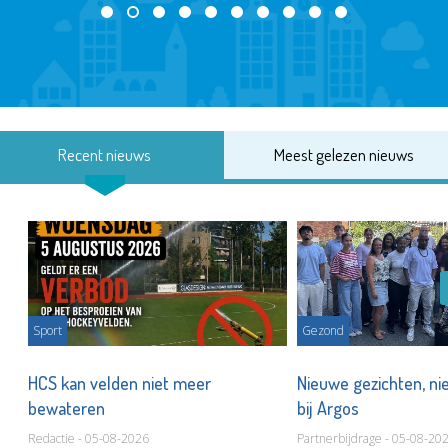
Recent nieuws
Meest gelezen nieuws
Sport
Gezond
HCS kan velden niet meer
Nieuwe gezichten, ni
bewateren
bij Argos
Redactie - 05-08-2026
Partnerbijdrage - 05-08-20