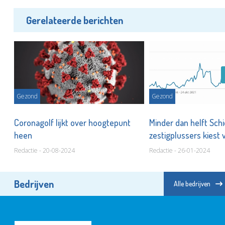
Gerelateerde berichten
Gezond
Gezond
,
Coronagolf lijkt over hoogtepunt
Minder dan helft Sc
heen
zestigplussers kiest 
Redactie - 20-08-2024
Redactie - 26-01-2024
Bedrijven
Alle bedrijven