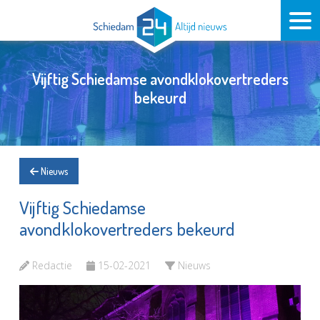
Vijftig Schiedamse avondklokovertreders
bekeurd
Nieuws
Vijftig Schiedamse
avondklokovertreders bekeurd
Redactie
15-02-2021
Nieuws