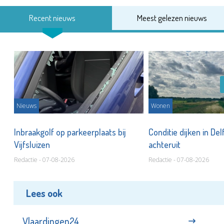
Recent nieuws
Meest gelezen nieuws
Nieuws
Wonen
Inbraakgolf op parkeerplaats bij
Conditie dijken in Del
Vijfsluizen
achteruit
Redactie - 07-08-2026
Redactie - 07-08-2026
Lees ook
Vlaardingen24