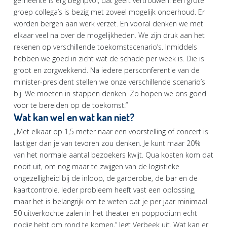
gemeente is erg begripvol, dat geeft vertrouwen! Een grote
groep collega’s is bezig met zoveel mogelijk onderhoud. Er
worden bergen aan werk verzet. En vooral denken we met
elkaar veel na over de mogelijkheden. We zijn druk aan het
rekenen op verschillende toekomstscenario’s. Inmiddels
hebben we goed in zicht wat de schade per week is. Die is
groot en zorgwekkend. Na iedere persconferentie van de
minister-president stellen we onze verschillende scenario’s
bij. We moeten in stappen denken. Zo hopen we ons goed
voor te bereiden op de toekomst.”
Wat kan wel en wat kan niet?
,,Met elkaar op 1,5 meter naar een voorstelling of concert is
lastiger dan je van tevoren zou denken. Je kunt maar 20%
van het normale aantal bezoekers kwijt. Qua kosten kom dat
nooit uit, om nog maar te zwijgen van de logistieke
ongezelligheid bij de inloop, de garderobe, de bar en de
kaartcontrole. Ieder probleem heeft vast een oplossing,
maar het is belangrijk om te weten dat je per jaar minimaal
50 uitverkochte zalen in het theater en poppodium echt
nodig hebt om rond te komen,” legt Verbeek uit. Wat kan er