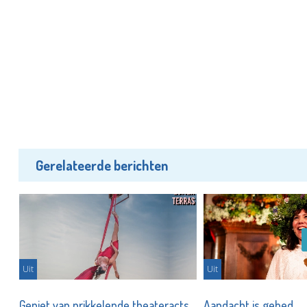
Gerelateerde berichten
Uit
Uit
r
Geniet van prikkelende theateracts
Aandacht is gebed