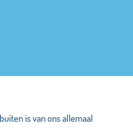
 buiten is van ons allemaal
punt
Museum
erbetering
Vlaardingen