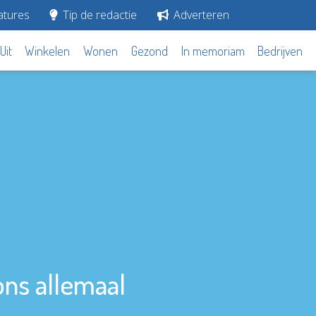
tures
Tip de redactie
Adverteren
Uit
Winkelen
Wonen
Gezond
In memoriam
Bedrijven
ons allemaal