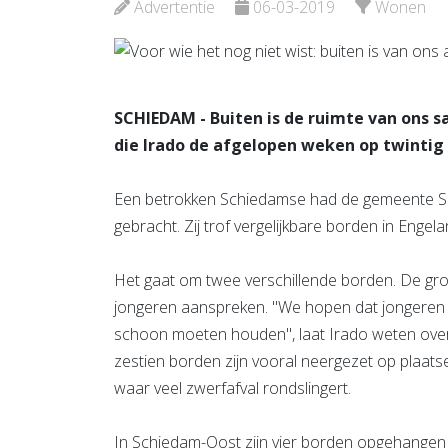
Advertentie
06-03-2019
Wonen
Bekijk de pagina
Bekijk d
SCHIEDAM - Buiten is de ruimte van ons s
die Irado de afgelopen weken op twintig
Een betrokken Schiedamse had de gemeente Sc
gebracht. Zij trof vergelijkbare borden in Engel
Het gaat om twee verschillende borden. De gro
jongeren aanspreken. "We hopen dat jongeren
schoon moeten houden", laat Irado weten over 
zestien borden zijn vooral neergezet op plaa
waar veel zwerfafval rondslingert.
In Schiedam-Oost zijn vier borden opgehangen 'in