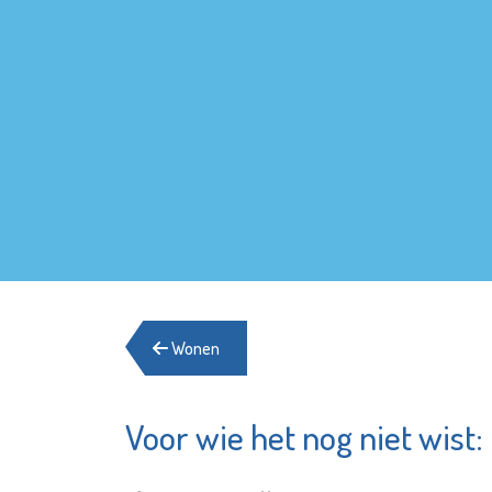
Wonen
Voor wie het nog niet wist:
Fundament
Service
Advies
Woningv