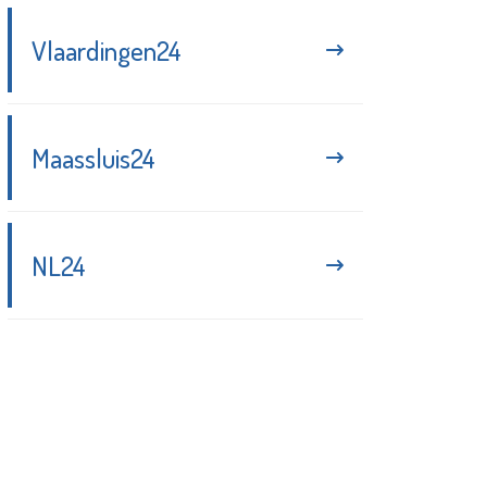
Vlaardingen24
Maassluis24
NL24
Blijf up-to-date