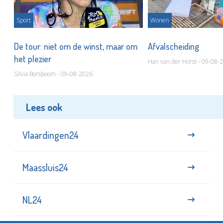
Sport
Wonen
De tour: niet om de winst, maar om
Afvalscheiding
het plezier
Han van der Horst - 09-08-
Silvia Borsboom - 09-08-2026
Lees ook
Vlaardingen24
Maassluis24
NL24