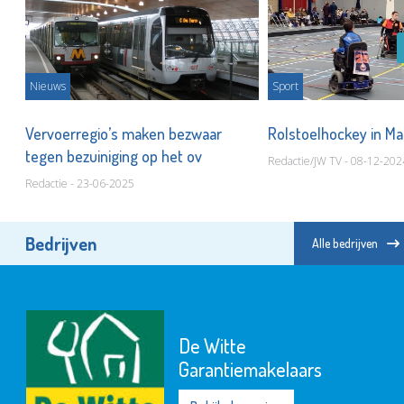
Nieuws
Sport
Vervoerregio’s maken bezwaar
Rolstoelhockey in Ma
tegen bezuiniging op het ov
Redactie/JW TV - 08-12-202
Redactie - 23-06-2025
Bedrijven
Alle bedrijven
De Witte
Garantiemakelaars