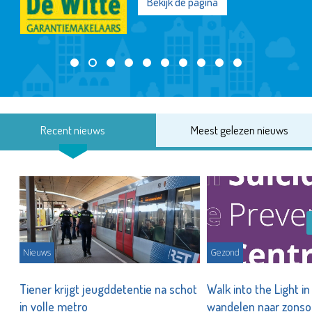
Bekijk de pagina
Recent nieuws
Meest gelezen nieuws
Nieuws
Gezond
Tiener krijgt jeugddetentie na schot
Walk into the Light i
in volle metro
wandelen naar zonso