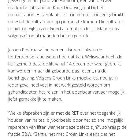
gevestigd in het pand van Facilicom, een van de twee
markante flats aan de Karel Doorweg, pal bij het
metrostation. Hij verplaatst zich in een rolstoel en gebruikt
meestal de roltrap om op perrons te komen. Die roltrap is
er niet op Vijfsluizen. Goed alternatief: de lift. Maar die is
volgens Oron al maanden buiten gebruik.
Jeroen Postma wil nu namens Groen Links in de
Rotterdamse raad weten hoe dat kan. Weliswaar heeft de
RET gemeld data de lift vanaf 14 december weer gebruikt
kan worden, maar dit gebeurde pas recent, na de
berichtgeving. Volgens Groen Links moet alles, nou ja, in
ieder geval heel veel in het werk gesteld worden om
gehandicapten het reizen in het openbaar vervoer mogelijk,
liefst gemakkelijk te maken.
“Welke afspraken zijn er met de RET over het toegankelijk
houden van haltes, bijvoorbeeld door het zo snel mogelijk
repareren van liften wanneer deze defect zijn?”, zo vraagt de
fractie B&W. “Bent u het met Groen Links eens dat het