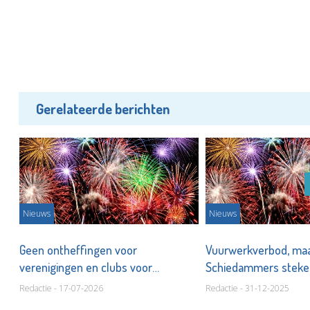
Gerelateerde berichten
Nieuws
Nieuws
Geen ontheffingen voor
Vuurwerkverbod, ma
verenigingen en clubs voor
Schiedammers steke
vuurwerk
Redactie - 17-07-2026
Redactie - 31-12-2025