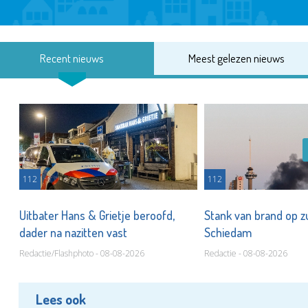
Recent nieuws
Meest gelezen nieuws
112
112
Uitbater Hans & Grietje beroofd,
Stank van brand op zu
dader na nazitten vast
Schiedam
Redactie/Flashphoto - 08-08-2026
Redactie - 08-08-2026
Lees ook