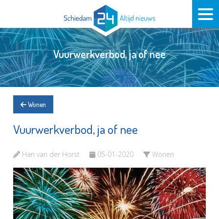
Vuurwerkverbod, ja of nee
Wonen
Vuurwerkverbod, ja of nee
Han van der Horst
05-01-2020
Wonen