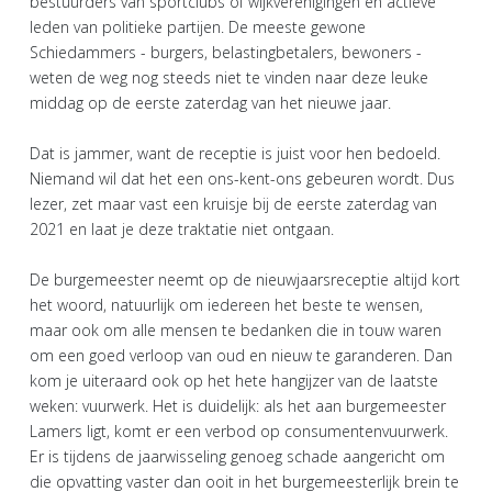
bestuurders van sportclubs of wijkverenigingen en actieve
leden van politieke partijen. De meeste gewone
Schiedammers - burgers, belastingbetalers, bewoners -
weten de weg nog steeds niet te vinden naar deze leuke
middag op de eerste zaterdag van het nieuwe jaar.
Dat is jammer, want de receptie is juist voor hen bedoeld.
Niemand wil dat het een ons-kent-ons gebeuren wordt. Dus
lezer, zet maar vast een kruisje bij de eerste zaterdag van
2021 en laat je deze traktatie niet ontgaan.
De burgemeester neemt op de nieuwjaarsreceptie altijd kort
het woord, natuurlijk om iedereen het beste te wensen,
maar ook om alle mensen te bedanken die in touw waren
om een goed verloop van oud en nieuw te garanderen. Dan
kom je uiteraard ook op het hete hangijzer van de laatste
weken: vuurwerk. Het is duidelijk: als het aan burgemeester
Lamers ligt, komt er een verbod op consumentenvuurwerk.
Er is tijdens de jaarwisseling genoeg schade aangericht om
die opvatting vaster dan ooit in het burgemeesterlijk brein te