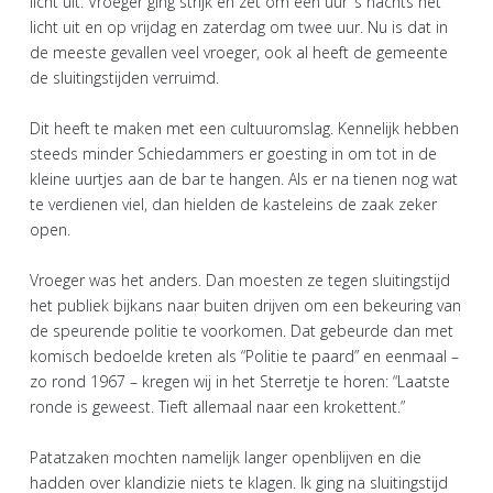
licht uit. Vroeger ging strijk en zet om een uur ‘s nachts het
licht uit en op vrijdag en zaterdag om twee uur. Nu is dat in
de meeste gevallen veel vroeger, ook al heeft de gemeente
de sluitingstijden verruimd.
Dit heeft te maken met een cultuuromslag. Kennelijk hebben
steeds minder Schiedammers er goesting in om tot in de
kleine uurtjes aan de bar te hangen. Als er na tienen nog wat
te verdienen viel, dan hielden de kasteleins de zaak zeker
open.
Vroeger was het anders. Dan moesten ze tegen sluitingstijd
het publiek bijkans naar buiten drijven om een bekeuring van
de speurende politie te voorkomen. Dat gebeurde dan met
komisch bedoelde kreten als “Politie te paard” en eenmaal –
zo rond 1967 – kregen wij in het Sterretje te horen: “Laatste
ronde is geweest. Tieft allemaal naar een krokettent.”
Patatzaken mochten namelijk langer openblijven en die
hadden over klandizie niets te klagen. Ik ging na sluitingstijd