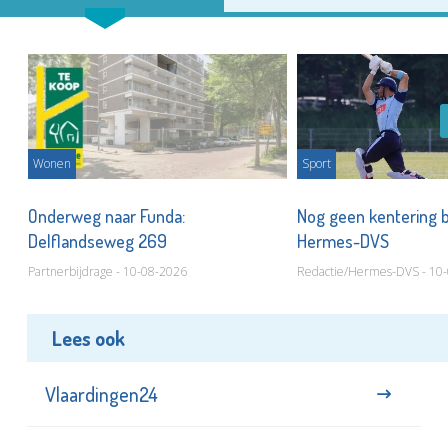
Wonen
Sport
or
Onderweg naar Funda:
Nog geen kentering bi
Delflandseweg 269
Hermes-DVS
Partnerbijdrage - 10-08-2026
Redactie/Hermes-DVS - 10
Lees ook
Vlaardingen24