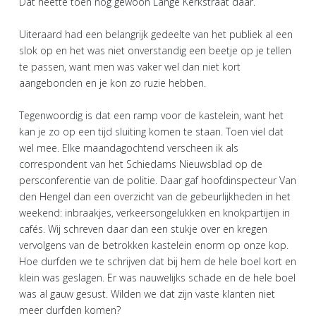
Dat heette toen nog gewoon Lange Kerkstraat daar.
Uiteraard had een belangrijk gedeelte van het publiek al een
slok op en het was niet onverstandig een beetje op je tellen
te passen, want men was vaker wel dan niet kort
aangebonden en je kon zo ruzie hebben.
Tegenwoordig is dat een ramp voor de kastelein, want het
kan je zo op een tijd sluiting komen te staan. Toen viel dat
wel mee. Elke maandagochtend verscheen ik als
correspondent van het Schiedams Nieuwsblad op de
persconferentie van de politie. Daar gaf hoofdinspecteur Van
den Hengel dan een overzicht van de gebeurlijkheden in het
weekend: inbraakjes, verkeersongelukken en knokpartijen in
cafés. Wij schreven daar dan een stukje over en kregen
vervolgens van de betrokken kastelein enorm op onze kop.
Hoe durfden we te schrijven dat bij hem de hele boel kort en
klein was geslagen. Er was nauwelijks schade en de hele boel
was al gauw gesust. Wilden we dat zijn vaste klanten niet
meer durfden komen?