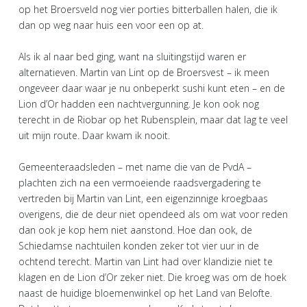
op het Broersveld nog vier porties bitterballen halen, die ik
dan op weg naar huis een voor een op at.
Als ik al naar bed ging, want na sluitingstijd waren er
alternatieven. Martin van Lint op de Broersvest – ik meen
ongeveer daar waar je nu onbeperkt sushi kunt eten – en de
Lion d’Or hadden een nachtvergunning. Je kon ook nog
terecht in de Riobar op het Rubensplein, maar dat lag te veel
uit mijn route. Daar kwam ik nooit.
Gemeenteraadsleden – met name die van de PvdA –
plachten zich na een vermoeiende raadsvergadering te
vertreden bij Martin van Lint, een eigenzinnige kroegbaas
overigens, die de deur niet opendeed als om wat voor reden
dan ook je kop hem niet aanstond. Hoe dan ook, de
Schiedamse nachtuilen konden zeker tot vier uur in de
ochtend terecht. Martin van Lint had over klandizie niet te
klagen en de Lion d’Or zeker niet. Die kroeg was om de hoek
naast de huidige bloemenwinkel op het Land van Belofte.