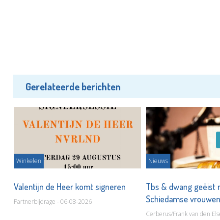
Gerelateerde berichten
Winkelen
Nieuws
ot
Valentijn de Heer komt signeren
Tbs & dwang geëist 
Schiedamse vrouwe
Partnerbijdrage - 06-08-2026
Cerberus/Frank van den Els