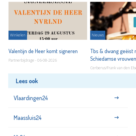
Winkelen
Nieuws
Valentijn de Heer komt signeren
Tbs & dwang geëist 
Schiedamse vrouwe
Partnerbijdrage - 06-08-2026
Cerberus/Frank van den Els
Lees ook
Vlaardingen24
Maassluis24