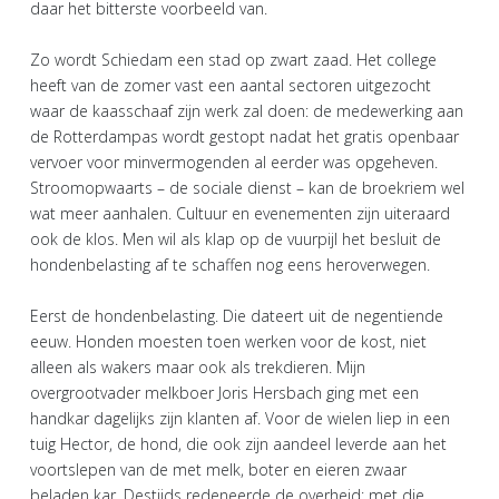
daar het bitterste voorbeeld van.
Zo wordt Schiedam een stad op zwart zaad. Het college
heeft van de zomer vast een aantal sectoren uitgezocht
waar de kaasschaaf zijn werk zal doen: de medewerking aan
de Rotterdampas wordt gestopt nadat het gratis openbaar
vervoer voor minvermogenden al eerder was opgeheven.
Stroomopwaarts – de sociale dienst – kan de broekriem wel
wat meer aanhalen. Cultuur en evenementen zijn uiteraard
ook de klos. Men wil als klap op de vuurpijl het besluit de
hondenbelasting af te schaffen nog eens heroverwegen.
Eerst de hondenbelasting. Die dateert uit de negentiende
eeuw. Honden moesten toen werken voor de kost, niet
alleen als wakers maar ook als trekdieren. Mijn
overgrootvader melkboer Joris Hersbach ging met een
handkar dagelijks zijn klanten af. Voor de wielen liep in een
tuig Hector, de hond, die ook zijn aandeel leverde aan het
voortslepen van de met melk, boter en eieren zwaar
beladen kar. Destijds redeneerde de overheid: met die