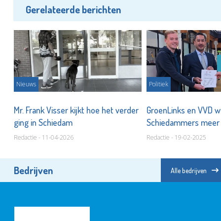
Gerelateerde berichten
Nieuws
Politiek
Mr. Frank Visser kijkt hoe het verder
GroenLinks en VVD wi
ging in Schiedam
Schiedammers meer b
betrekken
Redactie - 11-04-2026
Redactie - 19-02-2025
Bedrijven
Alle bedrijven