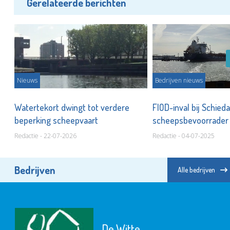
Gerelateerde berichten
Nieuws
Bedrijven nieuws
bij
Watertekort dwingt tot verdere
FIOD-inval bij Schie
beperking scheepvaart
scheepsbevoorrade
Redactie - 22-07-2026
Redactie - 04-07-2025
Bedrijven
Alle bedrijven
De Witte