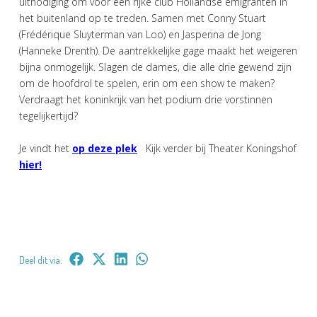
uitnodiging om voor een rijke club Hollandse emigranten in
het buitenland op te treden. Samen met Conny Stuart
(Frédérique Sluyterman van Loo) en Jasperina de Jong
(Hanneke Drenth). De aantrekkelijke gage maakt het weigeren
bijna onmogelijk. Slagen de dames, die alle drie gewend zijn
om de hoofdrol te spelen, erin om een show te maken?
Verdraagt het koninkrijk van het podium drie vorstinnen
tegelijkertijd?
Je vindt het
op deze plek
Kijk verder bij Theater Koningshof
hier!
Deel dit via: