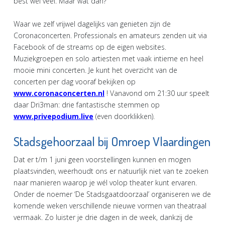
best wel veel. Maar wat dan?
Waar we zelf vrijwel dagelijks van genieten zijn de
Coronaconcerten. Professionals en amateurs zenden uit via
Facebook of de streams op de eigen websites.
Muziekgroepen en solo artiesten met vaak intieme en heel
mooie mini concerten. Je kunt het overzicht van de
concerten per dag vooraf bekijken op
www.coronaconcerten.nl
! Vanavond om 21:30 uur speelt
daar Dri3man: drie fantastische stemmen op
www.privepodium.live
(even doorklikken).
Stadsgehoorzaal bij Omroep Vlaardingen
Dat er t/m 1 juni geen voorstellingen kunnen en mogen
plaatsvinden, weerhoudt ons er natuurlijk niet van te zoeken
naar manieren waarop je wél volop theater kunt ervaren.
Onder de noemer ‘De Stadsgaatdoorzaal’ organiseren we de
komende weken verschillende nieuwe vormen van theatraal
vermaak. Zo luister je drie dagen in de week, dankzij de