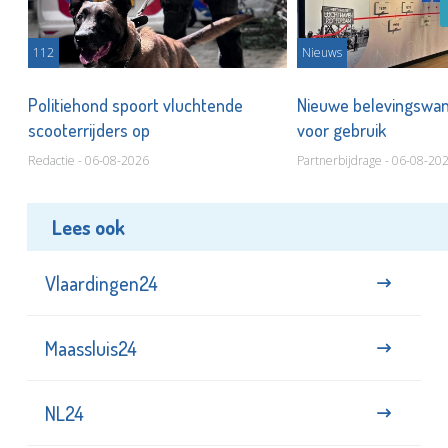
112
Nieuws
Politiehond spoort vluchtende
Nieuwe belevingswan
scooterrijders op
voor gebruik
Redactie - 06-08-2026
Partnerbijdrage - 06-08-20
Lees ook
Vlaardingen24
Maassluis24
NL24