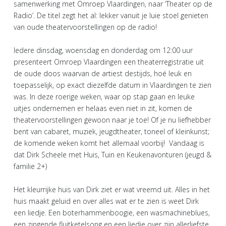
samenwerking met Omroep Vlaardingen, naar ‘Theater op de
Radio’. De titel zegt het al: lekker vanuit je luie stoel genieten
van oude theatervoorstellingen op de radio!
Iedere dinsdag, woensdag en donderdag om 12:00 uur
presenteert Omroep Vlaardingen een theaterregistratie uit
de oude doos waarvan de artiest destijds, hoé leuk en
toepasselijk, op exact diezelfde datum in Vlaardingen te zien
was. In deze roerige weken, waar op stap gaan en leuke
uitjes ondernemen er helaas even niet in zit, komen de
theatervoorstellingen gewoon naar je toe! Of je nu liefhebber
bent van cabaret, muziek, jeugdtheater, toneel of kleinkunst;
de komende weken komt het allemaal voorbij! Vandaag is
dat Dirk Scheele met Huis, Tuin en Keukenavonturen (jeugd &
familie 2+)
Het kleurrijke huis van Dirk ziet er wat vreemd uit. Alles in het
huis maakt geluid en over alles wat er te zien is weet Dirk
een liedje. Een boterhammenboogie, een wasmachineblues,
een zingende fluitketelsong en een liedje over zijn allerliefste