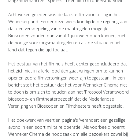
langzamerhand zelf spelers in een film of toneelstuk' voelt.
Acht weken geleden was de laatste filmvoorstelling in het
Wennekerpand. Eerder deze week kondigde de regering aan
dat een versoepeling van de maatregelen mogelijk is.
Bioscopen zouden dan vanaf 1 juni weer open kunnen, met
de nodige voorzorgsmaatregelen en als de situatie in het
land dat tegen die tijd toelaat.
Het bestuur van het filmhuis heeft echter geconcludeerd dat
het zich niet in allerlei bochten gaat wringen om te kunnen
openen zodra filmvertoningen weer zijn toegestaan. In een
bericht stelt het bestuur dat het voor Wenneker Cinema niet
te doen is om zich te houden aan het 'Protocol Verantwoord
bioscoop- en filmtheaterbezoek' dat de Nederlandse
Vereniging van Bioscopen en Filmtheaters heeft opgesteld.
Het boekwerk van veertien pagina's 'verandert een gezellige
avond in een soort militaire operatie'. Als voorbeeld noemt
Wenneker Cinema de noodzaak om alle bezoekers zowel bij