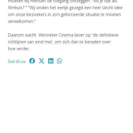
moeten wij mensen de toegang ontzeggen." Wil je dat als
filmhuis? " "Wij vinden het eerlijk gezegd een heel slecht idee
om onze bezoekers in zo’n geforceerde situatie te moeten
verwelkomen."
Daarom wacht Wenneker Cinema liever op 'de definitieve
richtlijnen van eind mei', om zich dan te beraden over
hoe verder.
Deel dit via: