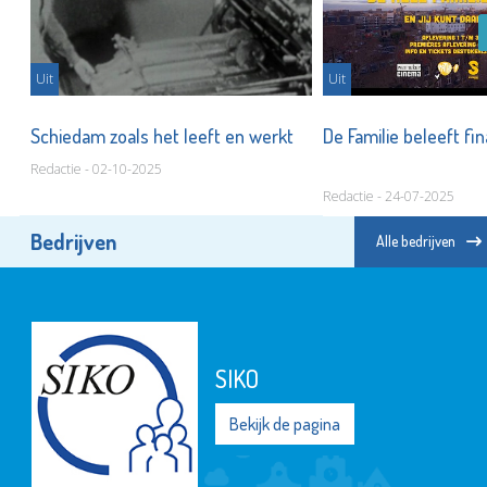
Uit
Uit
Schiedam zoals het leeft en werkt
De Familie beleeft fi
Redactie - 02-10-2025
Redactie - 24-07-2025
Bedrijven
Alle bedrijven
SIKO
Bekijk de pagina