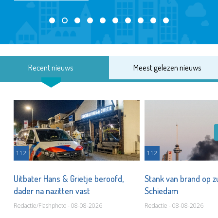
Recent nieuws
Meest gelezen nieuws
112
112
Uitbater Hans & Grietje beroofd,
Stank van brand op zu
dader na nazitten vast
Schiedam
Redactie/Flashphoto - 08-08-2026
Redactie - 08-08-2026