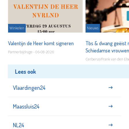
Winkelen
Nieuws
Valentijn de Heer komt signeren
Tbs & dwang geëist 
Schiedamse vrouwe
Partnerbijdrage - 06-08-2026
Cerberus/Frank van den Els
Lees ook
Vlaardingen24
Maassluis24
NL24