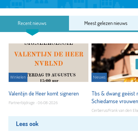
Recent nieuws
Meest gelezen nieuws
Winkelen
Nieuws
Valentijn de Heer komt signeren
Tbs & dwang geëist 
Schiedamse vrouwe
Partnerbijdrage - 06-08-2026
Cerberus/Frank van den Els
Lees ook