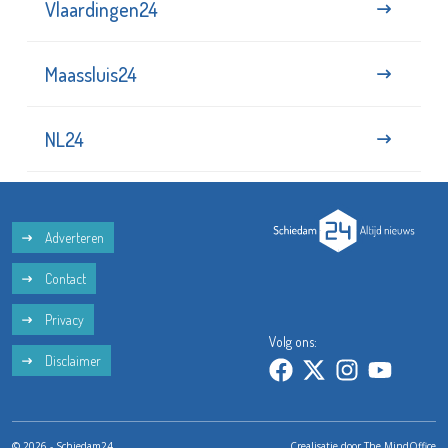
Vlaardingen24
Maassluis24
NL24
Adverteren
Contact
Privacy
Volg ons:
Disclaimer
© 2026 - Schiedam24
Crealisatie door
The MindOffice