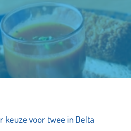
r keuze voor twee in Delta
g
Pointer
c