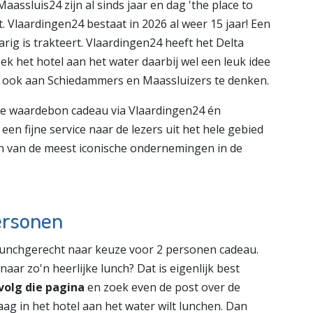
ssluis24 zijn al sinds jaar en dag 'the place to
t. Vlaardingen24 bestaat in 2026 al weer 15 jaar! Een
 jarig is trakteert. Vlaardingen24 heeft het Delta
eek het hotel aan het water daarbij wel een leuk idee
n ook aan Schiedammers en Maassluizers te denken.
ke waardebon cadeau via Vlaardingen24 én
en fijne service naar de lezers uit het hele gebied
n van de meest iconische ondernemingen in de
ersonen
 lunchgerecht naar keuze voor 2 personen cadeau.
r zo'n heerlijke lunch? Dat is eigenlijk best
volg die pagina
en zoek even de post over de
aag in het hotel aan het water wilt lunchen. Dan