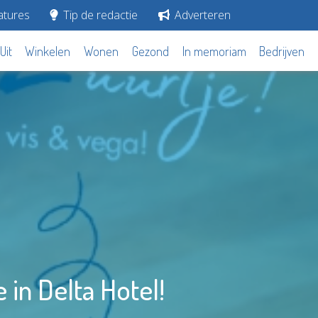
tures
Tip de redactie
Adverteren
Uit
Winkelen
Wonen
Gezond
In memoriam
Bedrijven
 in Delta Hotel!