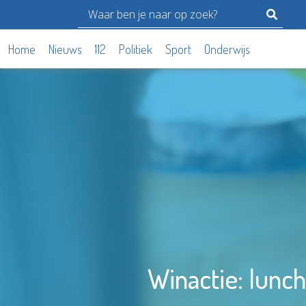
Home
Nieuws
112
Politiek
Sport
Onderwijs
Winactie: lunch