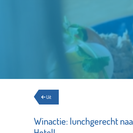
Uit
Winactie: lunchgerecht naa
Stichtin
SIKO
Elckerly
Hotel!