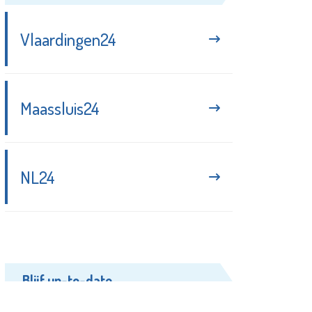
Vlaardingen24
Maassluis24
NL24
Blijf up-to-date