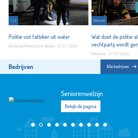
112
Nieuws
Politie vist fatbiker uit water
Wat doet de politie a
n
vechtpartij wordt g
Redactie/PlanetZone Media - 07-07-2026
Redactie - 01-07-2026
Bedrijven
Alle bedrijven
Seniorenwelzijn
Bekijk de pagina