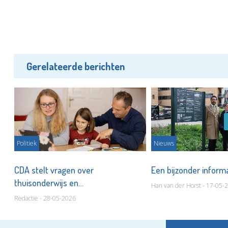
Gerelateerde berichten
Politiek
Nieuws
t
CDA stelt vragen over
Een bijzonder inform
thuisonderwijs en
Han van der Horst - 17-05-
leerplichtsvrijstellingen
Redactie - 28-05-2026