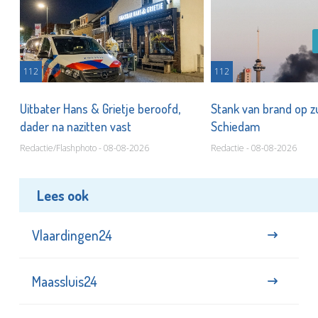
112
112
Uitbater Hans & Grietje beroofd,
Stank van brand op zu
dader na nazitten vast
Schiedam
Redactie/Flashphoto - 08-08-2026
Redactie - 08-08-2026
Lees ook
Vlaardingen24
Maassluis24