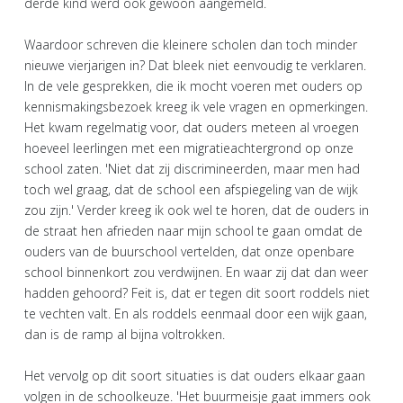
derde kind werd ook gewoon aangemeld.
Waardoor schreven die kleinere scholen dan toch minder
nieuwe vierjarigen in? Dat bleek niet eenvoudig te verklaren.
In de vele gesprekken, die ik mocht voeren met ouders op
kennismakingsbezoek kreeg ik vele vragen en opmerkingen.
Het kwam regelmatig voor, dat ouders meteen al vroegen
hoeveel leerlingen met een migratieachtergrond op onze
school zaten. 'Niet dat zij discrimineerden, maar men had
toch wel graag, dat de school een afspiegeling van de wijk
zou zijn.' Verder kreeg ik ook wel te horen, dat de ouders in
de straat hen afrieden naar mijn school te gaan omdat de
ouders van de buurschool vertelden, dat onze openbare
school binnenkort zou verdwijnen. En waar zij dat dan weer
hadden gehoord? Feit is, dat er tegen dit soort roddels niet
te vechten valt. En als roddels eenmaal door een wijk gaan,
dan is de ramp al bijna voltrokken.
Het vervolg op dit soort situaties is dat ouders elkaar gaan
volgen in de schoolkeuze. 'Het buurmeisje gaat immers ook