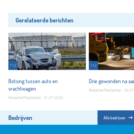
Gerelateerde berichten
112
112
t
Botsing tussen auto en
Drie gewonden na aa
vrachtwagen
Redactie/Flashphoto - 29-0
Redactie/Flashphoto - 31-07-2026
Bedrijven
Alle bedrijven