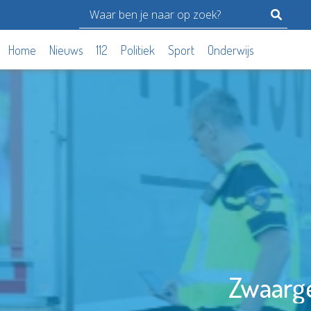
Home
Nieuws
112
Politiek
Sport
Onderwijs
Zwaarge