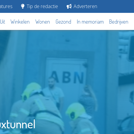
tures
Tip de redactie
Adverteren
Uit
Winkelen
Wonen
Gezond
In memoriam
Bedrijven
uxtunnel