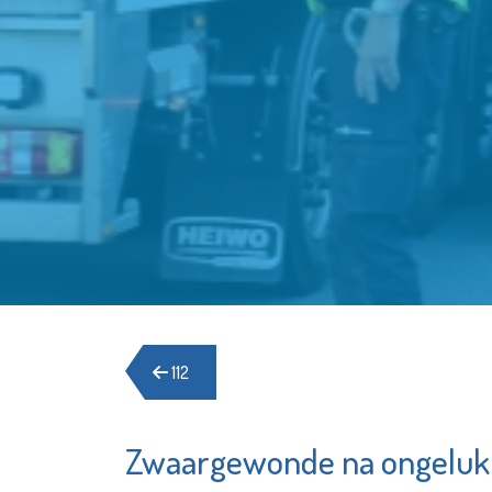
112
Zwaargewonde na ongeluk 
Hospice de
Stichtin
Margriet
Elckerly