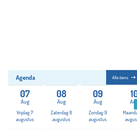
Agenda
Alle items
07
08
09
1
Aug
Aug
Aug
Au
Vrijdag 7
Zaterdag 8
Zondag 9
Maanda
augustus
augustus
augustus
augus