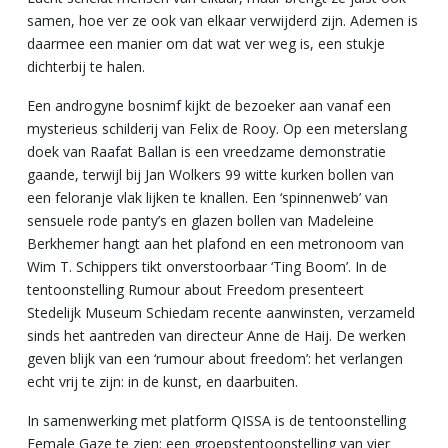
samen, hoe ver ze ook van elkaar verwijderd zijn. Ademen is
daarmee een manier om dat wat ver weg is, een stukje
dichterbij te halen.
Een androgyne bosnimf kijkt de bezoeker aan vanaf een
mysterieus schilderij van Felix de Rooy. Op een meterslang
doek van Raafat Ballan is een vreedzame demonstratie
gaande, terwijl bij Jan Wolkers 99 witte kurken bollen van
een feloranje vlak lijken te knallen. Een ‘spinnenweb’ van
sensuele rode panty’s en glazen bollen van Madeleine
Berkhemer hangt aan het plafond en een metronoom van
Wim T. Schippers tikt onverstoorbaar ‘Ting Boom’. In de
tentoonstelling Rumour about Freedom presenteert
Stedelijk Museum Schiedam recente aanwinsten, verzameld
sinds het aantreden van directeur Anne de Haij. De werken
geven blijk van een ‘rumour about freedom’: het verlangen
echt vrij te zijn: in de kunst, en daarbuiten.
In samenwerking met platform QISSA is de tentoonstelling
Female Gaze te zien: een groepstentoonstelling van vier