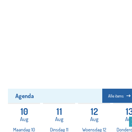
Agenda
Alle items
10
11
12
1
Aug
Aug
Aug
Au
3
Maandag 10
Dinsdag 11
Woensdag 12
Donderd