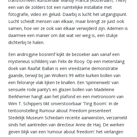
transformeert kunstenaar Mandy Franca (Rotterdam, 1989)
een van de zolders tot een ruimtelijke installatie met
fotografie, video en geluid. Daarbij is lucht het uitgangspunt.
Lucht scheidt mensen van elkaar, maar brengt ze juist ook
samen, hoe ver ze ook van elkaar verwijderd zijn. Ademen is
daarmee een manier om dat wat ver weg is, een stukje
dichterbij te halen.
Een androgyne bosnimf kijkt de bezoeker aan vanaf een
mysterieus schilderij van Felix de Rooy. Op een meterslang
doek van Raafat Ballan is een vreedzame demonstratie
gaande, terwijl bij Jan Wolkers 99 witte kurken bollen van
een feloranje vlak lijken te knallen. Een ‘spinnenweb’ van
sensuele rode panty’s en glazen bollen van Madeleine
Berkhemer hangt aan het plafond en een metronoom van
Wim T. Schippers tikt onverstoorbaar ‘Ting Boom’. In de
tentoonstelling Rumour about Freedom presenteert
Stedelijk Museum Schiedam recente aanwinsten, verzameld
sinds het aantreden van directeur Anne de Haij. De werken
geven blijk van een ‘rumour about freedom’: het verlangen