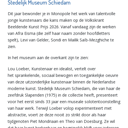
Stedelijk Museum Schiedam
Dit jaar bewonder je in Monopole het werk van talentvolle
jonge kunstenaars die kans maken op de Volkskrant
Beeldende Kunst Prijs 2026. Vanaf vandaag zijn de werken
van Afra Eisma (die zelf haar naam zonder hoofdletters
spelt), Levi van Gelder, Sondi en Mailik Saïb-Mezghiche te
zien.
In het museum aan de overkant zijn te zien:
Lou Loeber, Kunstenaar en idealist, vertelt over
het sprankelende, sociaal bewogen en toegankelijke oeuvre
van deze uitzonderlijke kunstenaar binnen de Nederlandse
moderne kunst. Stedelijk Museum Schiedam, die van haar de
zeefdruk Slapenden (1975) in de collectie heeft, presenteert
voor het eerst sinds 33 jaar een museale solotentoonstelling
van haar werk. Terwijl Loeber volop experimenteert met
abstractie, voert ze deze nooit zo strikt door als haar
tijdgenoten Piet Mondriaan en Theo van Doesburg. Ze wil
dat haar kunst herkenbaar en begrijpelijk blijft voor iedereen.