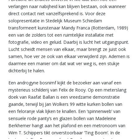
verlangen naar nabijheid kan blijven bestaan, ook wanneer
direct contact niet vanzelfsprekend is. Voor deze
solopresentatie in Stedelijk Museum Schiedam
transformeert kunstenaar Mandy Franca (Rotterdam, 1989)
een van de zolders tot een ruimtelijke installatie met
fotografie, video en geluid. Daarbij is lucht het uitgangspunt.
Lucht scheidt mensen van elkaar, maar brengt ze juist ook
samen, hoe ver ze ook van elkaar verwijderd zijn. Ademen is
daarmee een manier om dat wat ver weg is, een stukje
dichterbij te halen.
Een androgyne bosnimf kijkt de bezoeker aan vanaf een
mysterieus schilderij van Felix de Rooy. Op een meterslang
doek van Raafat Ballan is een vreedzame demonstratie
gaande, terwijl bij Jan Wolkers 99 witte kurken bollen van
een feloranje vlak lijken te knallen. Een ‘spinnenweb’ van
sensuele rode panty’s en glazen bollen van Madeleine
Berkhemer hangt aan het plafond en een metronoom van
Wim T. Schippers tikt onverstoorbaar ‘Ting Boom’. In de