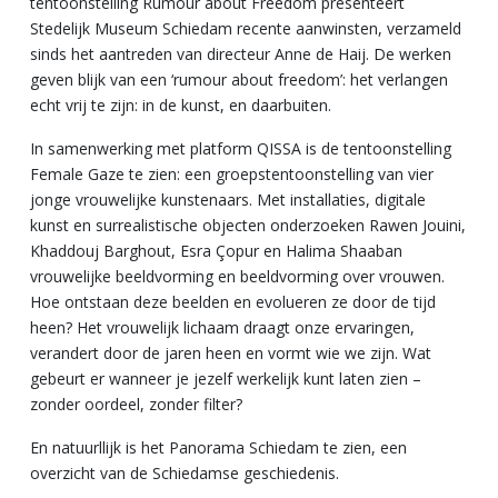
tentoonstelling Rumour about Freedom presenteert
Stedelijk Museum Schiedam recente aanwinsten, verzameld
sinds het aantreden van directeur Anne de Haij. De werken
geven blijk van een ‘rumour about freedom’: het verlangen
echt vrij te zijn: in de kunst, en daarbuiten.
In samenwerking met platform QISSA is de tentoonstelling
Female Gaze te zien: een groepstentoonstelling van vier
jonge vrouwelijke kunstenaars. Met installaties, digitale
kunst en surrealistische objecten onderzoeken Rawen Jouini,
Khaddouj Barghout, Esra Çopur en Halima Shaaban
vrouwelijke beeldvorming en beeldvorming over vrouwen.
Hoe ontstaan deze beelden en evolueren ze door de tijd
heen? Het vrouwelijk lichaam draagt onze ervaringen,
verandert door de jaren heen en vormt wie we zijn. Wat
gebeurt er wanneer je jezelf werkelijk kunt laten zien –
zonder oordeel, zonder filter?
En natuurllijk is het Panorama Schiedam te zien, een
overzicht van de Schiedamse geschiedenis.