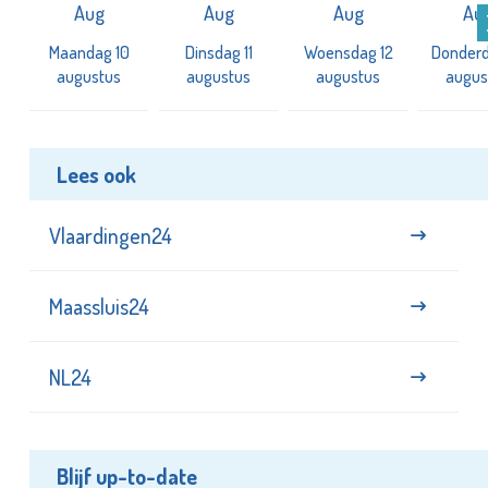
Aug
Aug
Aug
Au
3
Maandag 10
Dinsdag 11
Woensdag 12
Donderd
augustus
augustus
augustus
augus
Lees ook
Vlaardingen24
Maassluis24
NL24
Blijf up-to-date